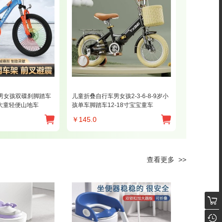
3男女孩双碟刹脚踏车
儿童折叠自行车男女孩2-3-6-8-9岁小
大童轻便山地车
孩单车脚踏车12-18寸宝宝童车
￥
145.0
查看更多 >>