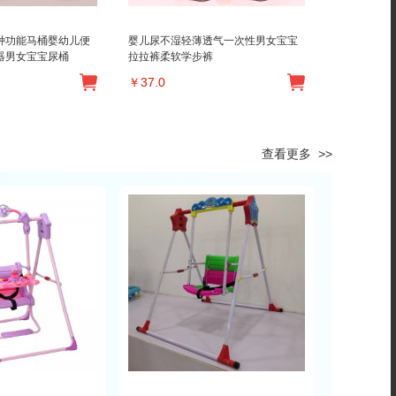
种功能马桶婴幼儿便
婴儿尿不湿轻薄透气一次性男女宝宝
器男女宝宝尿桶
拉拉裤柔软学步裤
￥
37.0
查看更多 >>