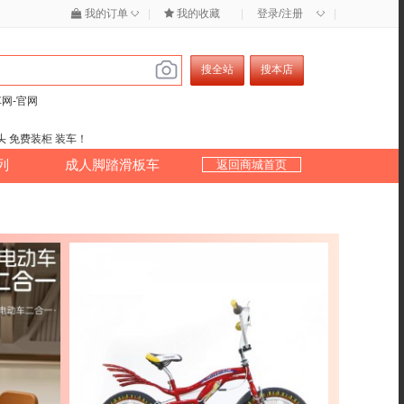
◇
◇
我的订单
|
我的收藏
|
登录/注册
|
搜全站
搜本店
车网-官网
头 免费装柜 装车！
列
成人脚踏滑板车
返回商城首页