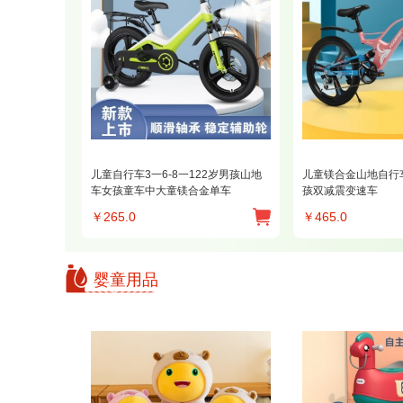
儿童自行车3一6-8一122岁男孩山地
儿童镁合金山地自行车8
车女孩童车中大童镁合金单车
孩双减震变速车
￥
265.0
￥
465.0
婴童用品