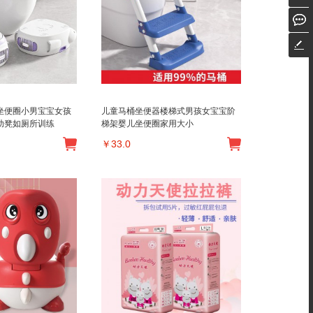
坐便圈小男宝宝女孩
儿童马桶坐便器楼梯式男孩女宝宝阶
助凳如厕所训练
梯架婴儿坐便圈家用大小
￥
33.0