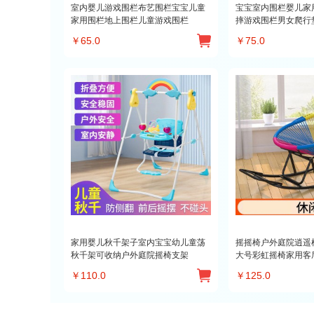
室内婴儿游戏围栏布艺围栏宝宝儿童
宝宝室内围栏婴儿家
家用围栏地上围栏儿童游戏围栏
摔游戏围栏男女爬行
￥
65.0
￥
75.0
家用婴儿秋千架子室内宝宝幼儿童荡
摇摇椅户外庭院逍遥
秋千架可收纳户外庭院摇椅支架
大号彩虹摇椅家用客
￥
110.0
￥
125.0