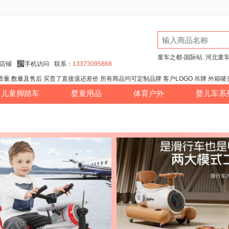
童车之都-国际站. 河北童
店铺
手机访问
联系：
13373095868
承担质量.数量及售后 买贵了直接退还差价 所有商品均可定制品牌 客户LOGO 吊牌 外箱唛
儿童脚踏车
婴童用品
体育户外
婴儿车系