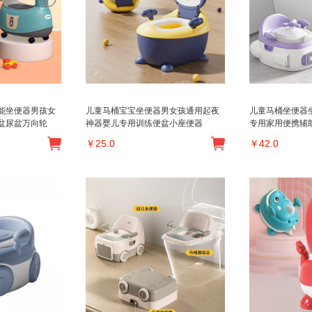
能坐便器男孩女
儿童马桶宝宝坐便器男女孩通用起夜
儿童马桶坐便器
盆尿盆万向轮
神器婴儿专用训练便盆小座便器
专用家用便携辅
￥
25.0
￥
42.0