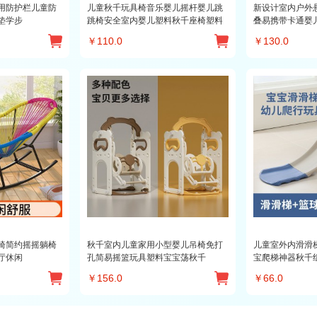
用防护栏儿童防
儿童秋千玩具椅音乐婴儿摇杆婴儿跳
新设计室内户外
垫学步
跳椅安全室内婴儿塑料秋千座椅塑料
叠易携带卡通婴
￥
110.0
￥
130.0
椅简约摇摇躺椅
秋千室内儿童家用小型婴儿吊椅免打
儿童室外内滑滑
厅休闲
孔简易摇篮玩具塑料宝宝荡秋千
宝爬梯神器秋千
￥
156.0
￥
66.0