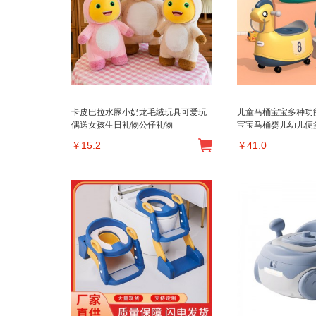
卡皮巴拉水豚小奶龙毛绒玩具可爱玩
儿童马桶宝宝多种功
偶送女孩生日礼物公仔礼物
宝宝马桶婴儿幼儿便
￥
15.2
￥
41.0