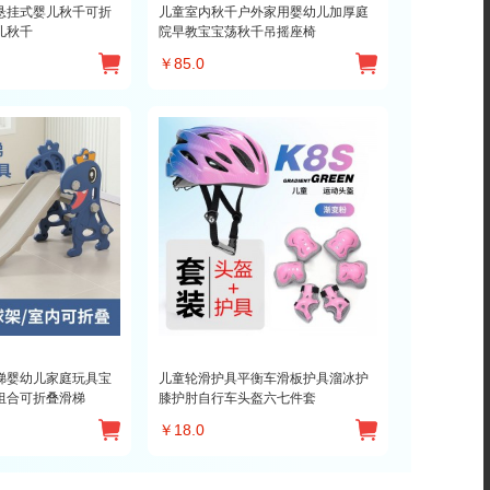
悬挂式婴儿秋千可折
儿童室内秋千户外家用婴幼儿加厚庭
儿秋千
院早教宝宝荡秋千吊摇座椅
￥
85.0
梯婴幼儿家庭玩具宝
儿童轮滑护具平衡车滑板护具溜冰护
组合可折叠滑梯
膝护肘自行车头盔六七件套
￥
18.0