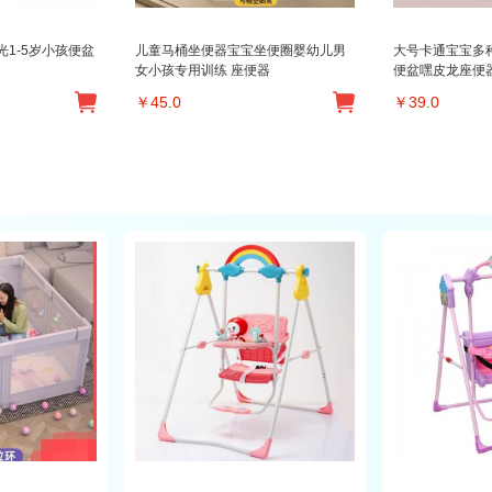
1-5岁小孩便盆
儿童马桶坐便器宝宝坐便圈婴幼儿男
大号卡通宝宝多
女小孩专用训练 座便器
便盆嘿皮龙座便
￥
45.0
￥
39.0