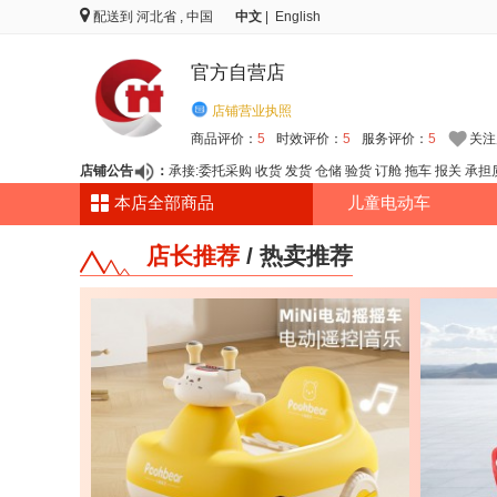
配送到
河北省 , 中国
中文
|
English
官方自营店
店铺营业执照
商品评价：
5
时效评价：
5
服务评价：
5
关注
店铺公告
：
承接:委托采购 收货 发货 仓储 验货 订舱 拖车 报关 
本店全部商品
儿童电动车
店长推荐
/
热卖推荐