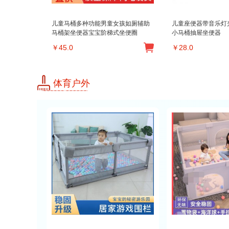
儿童马桶多种功能男童女孩如厕辅助
儿童座便器带音乐灯光
马桶架坐便器宝宝阶梯式坐便圈
小马桶抽屉坐便器
￥
45.0
￥
28.0
体育户外