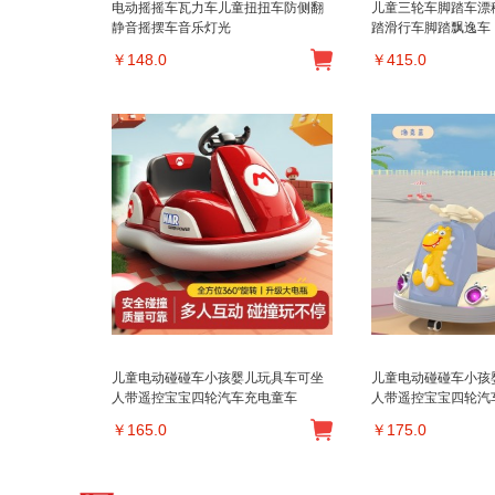
电动摇摇车瓦力车儿童扭扭车防侧翻
儿童三轮车脚踏车漂
静音摇摆车音乐灯光
踏滑行车脚踏飘逸车
￥
148.0
￥
415.0
儿童电动碰碰车小孩婴儿玩具车可坐
儿童电动碰碰车小孩
人带遥控宝宝四轮汽车充电童车
人带遥控宝宝四轮汽
￥
165.0
￥
175.0