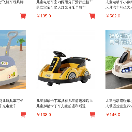
移飞机车玩具脚
儿童电动车室内两用分开滑行扭扭车
儿童电动车小孩
男女宝宝可坐人灯光音乐早教车
玩具汽车可坐大
￥
135.0
￥
562.0
婴儿玩具车可坐
儿童脚踏卡丁车具有儿童前进和后退
儿童电动碰碰车
车充电童车
儿童脚踏卡丁车儿童前进和后退
人带遥控宝宝四
￥
138.0
￥
146.0