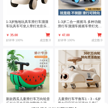
1-3岁拖地玩具车滑行车溜溜
1-3岁二合一摇摇马 多种功能
车玩具车可坐人带灯光音乐四
滑行车溜溜车摇摇车带灯光音
轮滑步车
乐
￥ 35.00
￥ 47.00
好评率
100%
成交数:0
好评率
100%
成交数:0
新款西瓜儿童滑行车万向轮音
儿童滑行车平衡车1－3－6岁
乐灯光花生车防侧翻学步溜溜
男女宝宝可坐可滑的儿童玩具
扭扭车
车