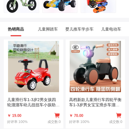
热销商品
儿童脚踏车
婴儿推车学步车
儿童电动车
儿童滑行车1-3岁2男女孩四
高档新款儿童滑行车四轮平衡
轮溜溜车幼儿扭扭车小孩助步
车1-3岁男女宝宝滑步车溜溜
车滑学步车
车带灯光
￥ 19.00
￥ 70.00
好评率
100%
成交数:0
好评率
100%
成交数:0