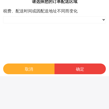
请选择您的订单配送区域
￥ 29.00
￥ 32.00
税费、配送时间或因配送地址不同而变化
好评率
100%
成交数:0
好评率
100%
成交数:0
取消
确定
新款1-3岁宝宝滑行车溜溜车
儿童坐便器小汽车马桶宝宝坐
玩具车带灯光音乐哈雷小摩托
便器婴幼儿卡通便盆尿盆
￥ 50.00
￥ 36.00
好评率
100%
成交数:0
好评率
100%
成交数:0