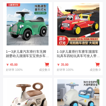
1一3岁儿童汽车滑行车无脚
1-3岁儿童滑行车赛车溜溜车
踏婴幼儿溜溜车宝宝滑步车男
玩具车四轮玩具车可坐人带灯
女孩平衡车
光音乐
￥ 45.00
￥ 35.00
好评率
100%
成交数:0
好评率
100%
成交数:0