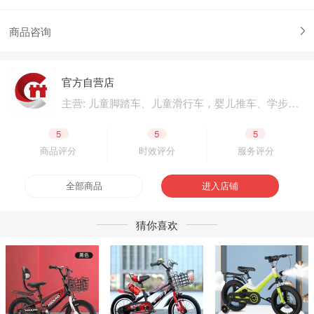
商品咨询
官方自营店
主营: 儿童脚踏车、儿童滑行车，婴儿推车、学步
车、婴儿床，儿童电动汽车、电动摩托车，体育用
品、户外用品，母婴用品、婴童用品，电子玩具、
5
5
5
益智玩具，公园设施、广场游乐，成人脚踏车、成
商品评分
时效评分
服务评分
人滑板车，二轮电动车.四轮电动车，脚踏车零配
件、电动车零配件，生产原材料、包装原材料，产
全部商品
进入店铺
品外包装、产品内包装，生产设备、五金工具，采
购加盟
猜你喜欢