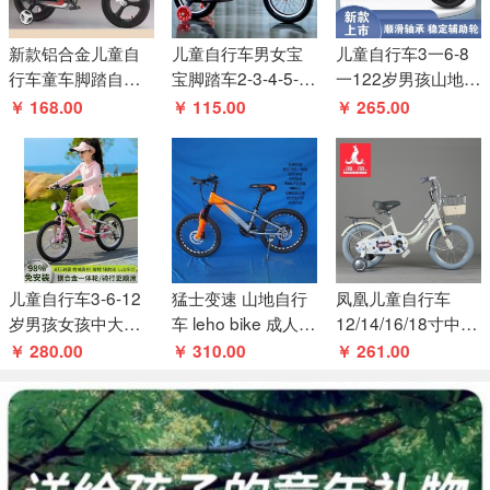
新款铝合金儿童自
儿童自行车男女宝
儿童自行车3一6-8
行车童车脚踏自行
宝脚踏车2-3-4-5-6-
一122岁男孩山地车
车男女宝宝单车
7-8-9岁宝宝单车小
女孩童车中大童镁
￥ 168.00
￥ 115.00
￥ 265.00
孩脚踏车
合金单车
儿童自行车3-6-12
猛士变速 山地自行
凤凰儿童自行车
岁男孩女孩中大童
车 leho bike 成人自
12/14/16/18寸中大
山地车小学生脚踏
行车 铝轮 镁合金自
童女孩3-8岁公主车
￥ 280.00
￥ 310.00
￥ 261.00
单车新款
行车
宝宝脚踏单车