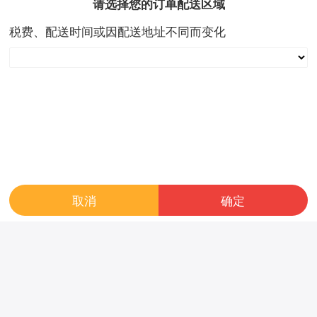
请选择您的订单配送区域
￥ 29.00
￥ 32.00
税费、配送时间或因配送地址不同而变化
好评率
100%
成交数:0
好评率
100%
成交数:0
取消
确定
新款1-3岁宝宝滑行车溜溜车
儿童坐便器小汽车马桶宝宝坐
玩具车带灯光音乐哈雷小摩托
便器婴幼儿卡通便盆尿盆
￥ 50.00
￥ 36.00
好评率
100%
成交数:0
好评率
100%
成交数:0