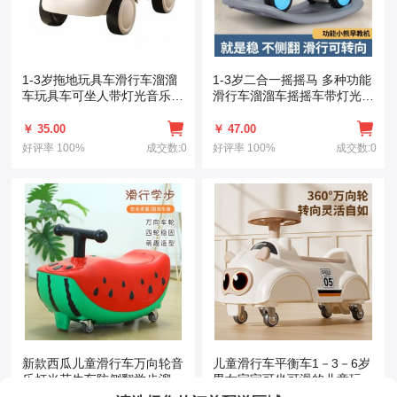
1-3岁拖地玩具车滑行车溜溜
1-3岁二合一摇摇马 多种功能
车玩具车可坐人带灯光音乐四
滑行车溜溜车摇摇车带灯光音
轮滑步车
乐
￥ 35.00
￥ 47.00
好评率
100%
成交数:0
好评率
100%
成交数:0
新款西瓜儿童滑行车万向轮音
儿童滑行车平衡车1－3－6岁
乐灯光花生车防侧翻学步溜溜
男女宝宝可坐可滑的儿童玩具
扭扭车
车