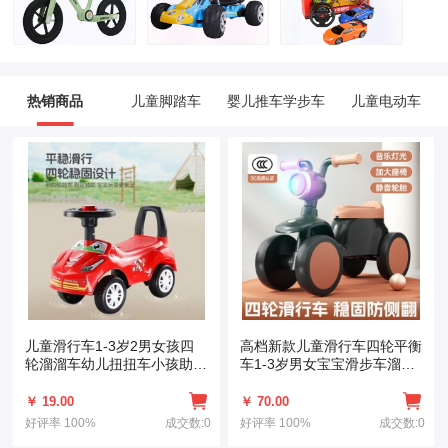
热销商品
儿童脚踏车
婴儿推车学步车
儿童电动车
儿童滑行车1-3岁2男女孩四
高档新款儿童滑行车四轮平衡
轮溜溜车幼儿扭扭车小孩助步
车1-3岁男女宝宝滑步车溜溜
车滑学步车
车带灯光
￥ 19.00
￥ 70.00
好评率
100%
成交数:0
好评率
100%
成交数:0