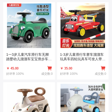
1一3岁儿童汽车滑行车无脚
1-3岁儿童滑行车赛车溜溜车
踏婴幼儿溜溜车宝宝滑步车男
玩具车四轮玩具车可坐人带灯
女孩平衡车
光音乐
￥ 45.00
￥ 35.00
好评率
100%
成交数:0
好评率
100%
成交数:0