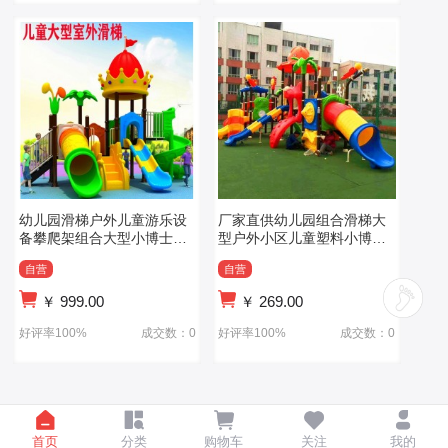
幼儿园滑梯户外儿童游乐设
厂家直供幼儿园组合滑梯大
备攀爬架组合大型小博士游
型户外小区儿童塑料小博士
乐滑滑梯秋千
滑滑梯定制
自营
自营
￥
999.00
￥
269.00
好评率100%
成交数：0
好评率100%
成交数：0
首页
分类
购物车
关注
我的