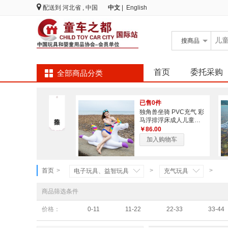
配送到
河北省 , 中国
中文
|
English
搜
商品
首页
委托采购
全部商品分类
已售0件
独角兽坐骑 PVC充气 彩
马浮排浮床成人儿童充
气水上游泳坐骑
￥86.00
加入购物车
首页
>
>
>
电子玩具、益智玩具
充气玩具
商品筛选条件
价格：
0-11
11-22
22-33
33-44