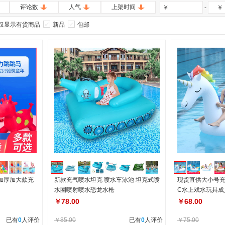
评论数
人气
上架时间
-
￥
￥
仅显示有货商品
新品
包邮
加厚加大款充
新款充气喷水坦克 喷水车泳池 坦克式喷
现货直供大小号充
水圈喷射喷水恐龙水枪
C水上戏水玩具成
￥78.00
￥68.00
已有
0
人评价
￥85.00
已有
0
人评价
￥75.00