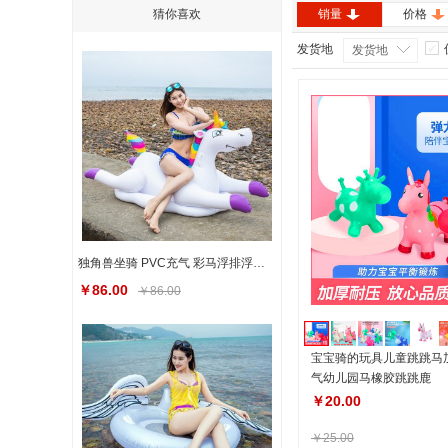
猜你喜欢
销量
价格
发货地
发货地
独角兽坐骑 PVC充气 彩马浮排浮床成人儿童充气水上游泳坐骑
￥86.00
￥86.00
宝宝骑的玩具儿童跳跳马
气幼儿园马橡胶跳跳鹿
￥20.00
￥25.00