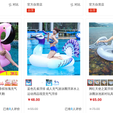
对比
官方自营店
对比
官方自营店
自营
自营
香槟玫瑰充气
蓝色孔雀浮排 成人充气游泳圈浮床水上
网红天使之翼浮
天鹅
运动用品现货充气浮排
泳圈泳池派对玩
￥48.00
￥65.00
已有
0
人评价
￥55.00
已有
0
人评价
￥75.00