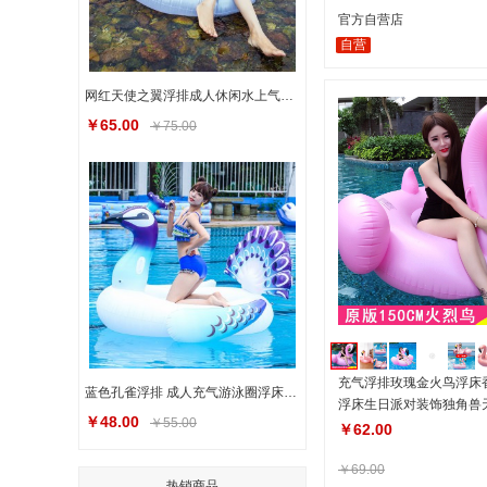
官方自营店
自营
网红天使之翼浮排成人休闲水上气垫游泳圈泳池派对玩具
￥65.00
￥75.00
充气浮排玫瑰金火鸟浮床
蓝色孔雀浮排 成人充气游泳圈浮床水上运动用品现货充气浮排
浮床生日派对装饰独角兽
￥48.00
￥55.00
￥62.00
￥69.00
热销商品