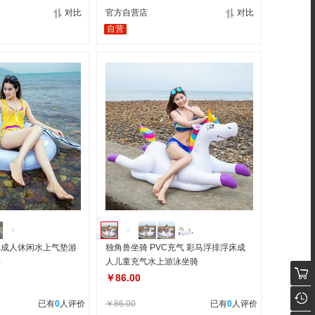
对比
官方自营店
对比
自营
排成人休闲水上气垫游
独角兽坐骑 PVC充气 彩马浮排浮床成
具
人儿童充气水上游泳坐骑
￥86.00
已有
0
人评价
￥86.00
已有
0
人评价