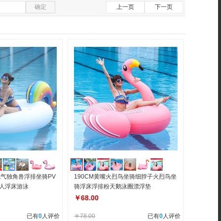
确定
上一页
下一页
气独角兽浮排坐骑PV
190CM黄嘴火烈鸟坐骑细脖子火烈鸟坐
人浮床游泳
骑浮床浮排粉天鹅泳圈漂浮垫
￥68.00
已有
0
人评价
￥78.00
已有
0
人评价