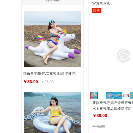
官方自营店
自营
独角兽坐骑 PVC充气 彩马浮排浮床成人儿童充气水上游泳坐骑
￥86.00
￥86.00
新款充气浮排户外可折叠
水上充气用品躺椅漂浮床
￥38.00
￥45.00