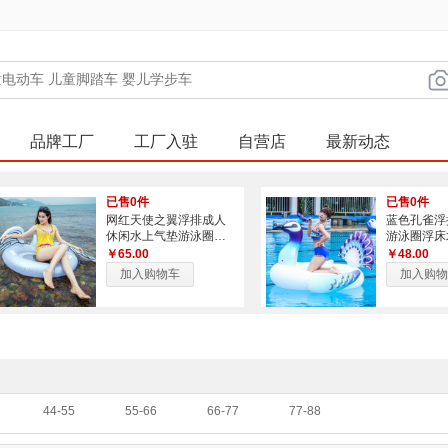
品牌工厂
工厂入驻
自营店
最新动态
已售0件
已售0件
网红天使之翼浮排成人
蓝色孔雀浮
休闲水上气垫游泳圈泳
游泳圈浮床
池派对玩具
品现货充气
￥65.00
￥48.00
加入购物车
加入购物
44-55
55-66
66-77
77-88