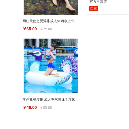
官方自营店
自营
网红天使之翼浮排成人休闲水上气垫游泳圈泳池派对玩具
￥65.00
￥75.00
蓝色孔雀浮排 成人充气游泳圈浮床水上运动用品现货充气浮排
￥48.00
￥55.00