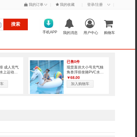
◇
◇
我的订单
|
我的收藏
|
登录/注册
|
搜索
手机APP
我的消息
用户中心
购物车
已售0件
排 成人充气
现货直供大小号充气独
水上运动用
角兽浮排坐骑PVC水上
浮排
戏水玩具成人浮床游泳
￥68.00
车
加入购物车