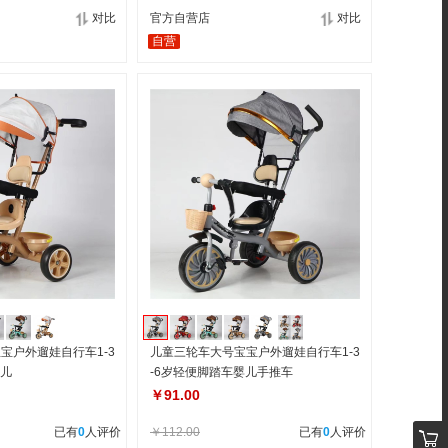
对比
官方自营店
对比
自营
宝户外遛娃自行车1-3
儿童三轮车大号宝宝户外遛娃自行车1-3
婴儿
-6岁轻便脚踏车婴儿手推车
￥91.00
已有
0
人评价
￥112.00
已有
0
人评价