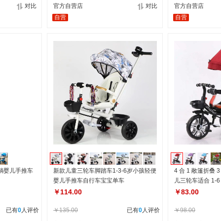
对比
官方自营店
对比
官方自营店
自营
自营
躺婴儿手推车
新款儿童三轮车脚踏车1-3-6岁小孩轻便
4 合 1 敞篷折叠
婴儿手推车自行车宝宝单车
儿三轮车适合 1-
￥114.00
￥83.00
已有
0
人评价
￥135.00
已有
0
人评价
￥98.00