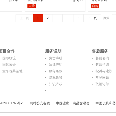
对比
官方自营店
对比
官方自营店
自营
自营
上一页
1
2
3
…
5
下一页
到第
项目合作
服务说明
售后服务
国际物流
免责声明
售前咨询
国际展会
法律声明
售后咨询
童车玩具基地
服务条款
投诉与建议
隐私政策
常见问题
知识产权
取消订单
024061765号-1
网站公安备案
中国进出口商品交易会
中国玩具和婴