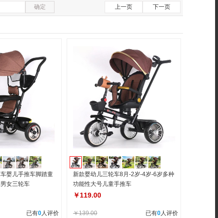
确定
上一页
下一页
轮车婴儿手推车脚踏童
新款婴幼儿三轮车8月-2岁-4岁-6岁多种
棚男女三轮车
功能性大号儿童手推车
￥119.00
已有
0
人评价
￥139.00
已有
0
人评价