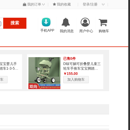
◇
◇
我的订单
|
我的收藏
|
登录/注册
|
搜索
手机APP
我的消息
用户中心
购物车
已售0件
宝宝婴儿手
D昩可躺可折叠婴儿童三
车1-3-5岁
轮车手推车宝宝脚踏车6
行
个月——6岁音乐自
￥155.00
车
加入购物车