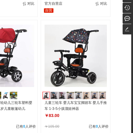
对比
官方自营店
对比
自营
 3 轮幼儿三轮车塑料婴
儿童三轮车 婴儿车宝宝脚踏车 婴儿手推
6 岁儿童敞篷幼儿
车 1-3-5小孩溜娃神器
￥83.00
已有
0
人评价
￥105.00
已有
0
人评价