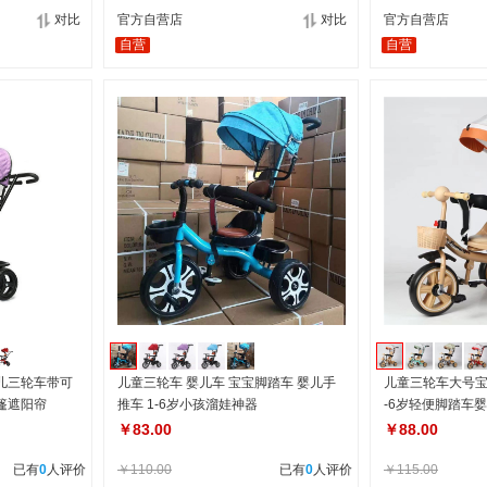
对比
官方自营店
对比
官方自营店
自营
自营
儿三轮车带可
儿童三轮车 婴儿车 宝宝脚踏车 婴儿手
儿童三轮车大号宝
篷遮阳帘
推车 1-6岁小孩溜娃神器
-6岁轻便脚踏车
￥83.00
￥88.00
已有
0
人评价
￥110.00
已有
0
人评价
￥115.00