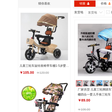
猜你喜欢
销量
价格
发货地
发货地
儿童三轮车旋转座椅带车棚1-5岁婴儿车三轮脚踏推车儿童童车
￥105.00
￥120.00
厂家供货 儿童三轮脚踏
棚四合一婴儿手推三轮车
￥89.00
￥106.00