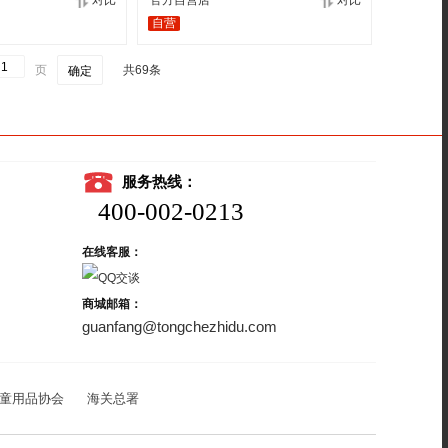
对比
官方自营店
对比
自营
页
共69条
确定
服务热线：
400-002-0213
在线客服：
商城邮箱：
guanfang@tongchezhidu.com
童用品协会
海关总署