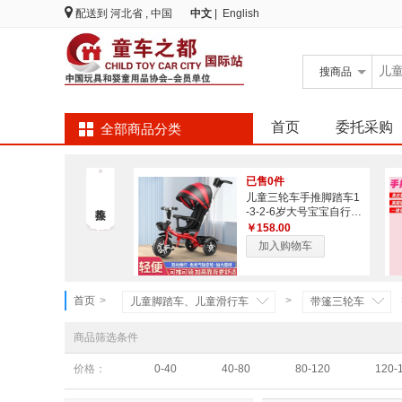
配送到
河北省 , 中国
中文
|
English
搜
商品
首页
委托采购
全部商品分类
已售0件
儿童三轮车手推脚踏车1
-3-2-6岁大号宝宝自行车
童车小孩玩具
￥158.00
加入购物车
首页
>
>
儿童脚踏车、儿童滑行车
带篷三轮车
商品筛选条件
价格：
0-40
40-80
80-120
120-