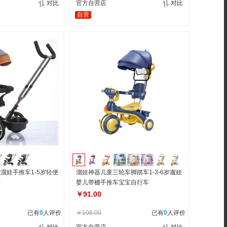
对比
官方自营店
对比
自营
溜娃手推车1-5岁轻便
溜娃神器儿童三轮车脚踏车1-3-6岁遛娃
车
婴儿带棚手推车宝宝自行车
￥91.00
已有
0
人评价
￥106.00
已有
0
人评价