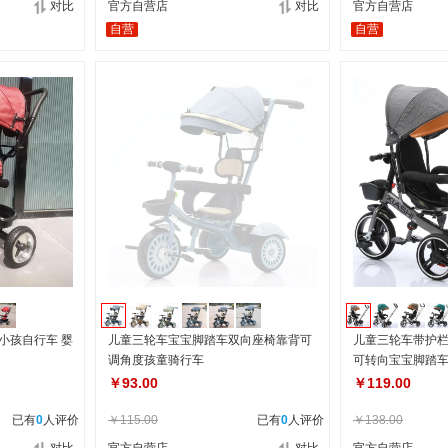
对比
官方自营店
对比
官方自营店
自营
自营
小孩自行车 婴
儿童三轮车宝宝脚踏车双向座椅靠背可
儿童三轮车带护栏
调角度孩童骑行车
可转向宝宝脚踏
￥93.00
￥119.00
已有
0
人评价
￥115.00
已有
0
人评价
￥138.00