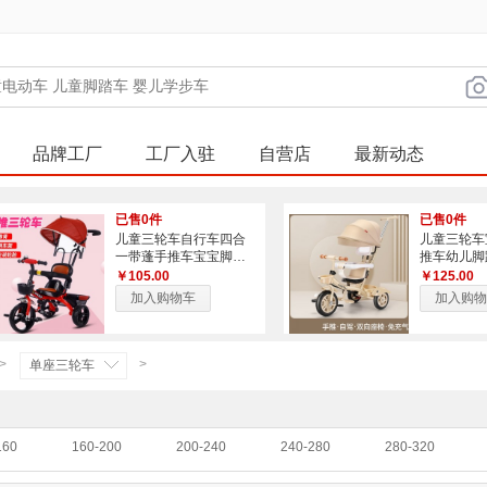
品牌工厂
工厂入驻
自营店
最新动态
已售0件
已售0件
儿童三轮车自行车四合
儿童三轮车
一带蓬手推车宝宝脚踏
推车幼儿脚踏
车音乐灯光玩具车
小孩童车自
￥105.00
￥125.00
加入购物车
加入购物
>
>
单座三轮车
160
160-200
200-240
240-280
280-320