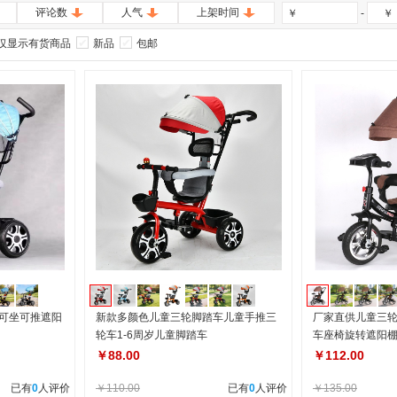
评论数
人气
上架时间
-
￥
￥
仅显示有货商品
新品
包邮
车可坐可推遮阳
新款多颜色儿童三轮脚踏车儿童手推三
厂家直供儿童三
轮车1-6周岁儿童脚踏车
车座椅旋转遮阳
￥88.00
￥112.00
已有
0
人评价
￥110.00
已有
0
人评价
￥135.00