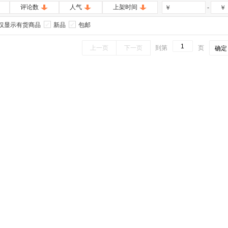
评论数
人气
上架时间
-
￥
￥
仅显示有货商品
新品
包邮
上一页
下一页
到第
页
确定