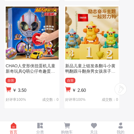
CHAO人变形侠扭蛋机儿童
新品儿童上链发条翻斗小黄
新奇玩具Q萌公仔奇趣蛋男
鸭翻跟斗翻身男女孩亲子互
孩生日礼物扭扭蛋
动发条小玩具
自营
自营
￥
3.50
￥
2.60
好评率100%
成交数：0
好评率100%
成交数：0
首页
分类
购物车
关注
我的