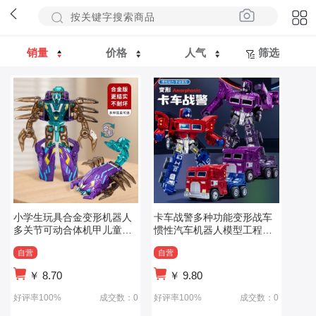
销量
价格
人气
筛选
小学生玩具合金变形机器人
卡车战警多种功能变形战车
多关节可动合体机甲儿童仿
惯性汽车机器人模型工程车
真昆虫
玩具男孩礼物
自营
自营
￥
8.70
￥
9.80
好评率100%
成交数：0
好评率100%
成交数：0