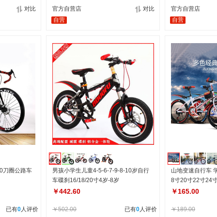
对比
官方自营店
对比
官方自营店
自营
自营
40刀圈公路车
男孩小学生儿童4-5-6-7-9-8-10岁自行
山地变速自行车 学
车碟刹16/18/20寸4岁-8岁
8寸20寸22寸24
￥442.60
￥165.00
已有
0
人评价
￥502.00
已有
0
人评价
￥189.00