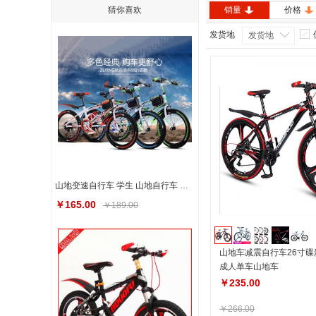
猜你喜欢
销量
价格
发货地
发货地
山地变速自行车 学生 山地自行车 成人18寸20寸22寸24寸
￥165.00
￥189.00
山地车减震自行车26寸碟
成人单车山地车
￥235.00
￥266.00