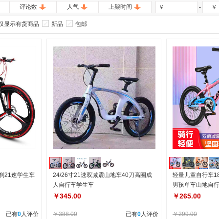
评论数
人气
上架时间
-
￥
￥
仅显示有货商品
新品
包邮
刹21速学生车
24/26寸21速双减震山地车40刀高圈成
轻量儿童自行车18
人自行车学生车
男孩单车山地自
￥345.00
￥265.00
已有
0
人评价
￥388.00
已有
0
人评价
￥299.00