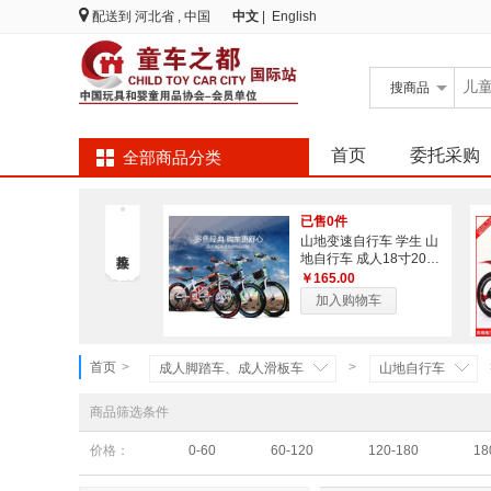
配送到
河北省 , 中国
中文
|
English
搜
商品
首页
委托采购
全部商品分类
已售0件
山地变速自行车 学生 山
地自行车 成人18寸20寸
22寸24寸
￥165.00
加入购物车
首页
>
>
成人脚踏车、成人滑板车
山地自行车
商品筛选条件
价格：
0-60
60-120
120-180
18