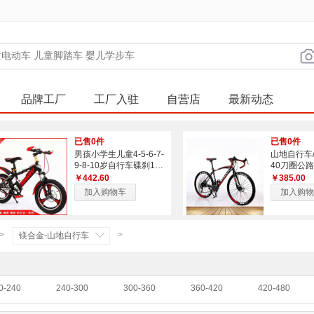
品牌工厂
工厂入驻
自营店
最新动态
已售0件
已售0件
男孩小学生儿童4-5-6-7-
山地自行车/
9-8-10岁自行车碟刹16/
40刀圈公
18/20寸4岁-8岁
自行车
￥442.60
￥385.00
加入购物车
加入购物
>
>
镁合金-山地自行车
0-240
240-300
300-360
360-420
420-480