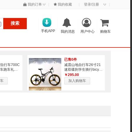
◇
◇
我的订单
|
我的收藏
|
登录/注册
|
搜索
手机APP
我的消息
用户中心
购物车
已售0件
自行车700C
减震山地自行车26寸21
路车跑车礼品
速双碟刹学生骑行bicycl
e
￥295.00
车
加入购物车