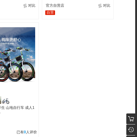
对比
官方自营店
对比
自营
生 山地自行车 成人1
寸
已有
0
人评价