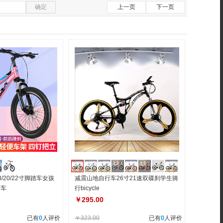
确定
上一页
下一页
/20/22寸脚踏车女孩
减震山地自行车26寸21速双碟刹学生骑
行车
行bicycle
￥295.00
已有
0
人评价
￥323.00
已有
0
人评价