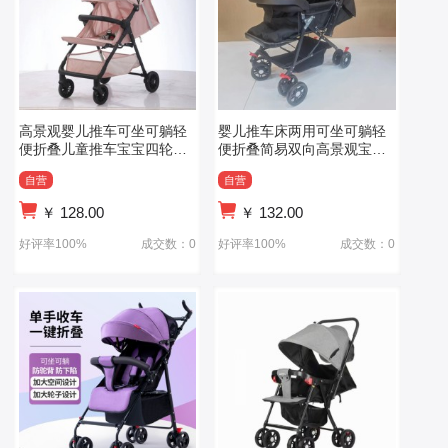
高景观婴儿推车可坐可躺轻
婴儿推车床两用可坐可躺轻
便折叠儿童推车宝宝四轮口
便折叠简易双向高景观宝宝
袋婴儿车
小孩手推车
自营
自营
￥
128.00
￥
132.00
好评率100%
成交数：0
好评率100%
成交数：0