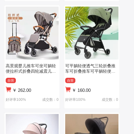
高景观婴儿推车可坐可躺轻
可平躺轻便透气三轮折叠推
便拉杆式折叠四轮减震儿童
车可折叠推车可平躺轻便透
手推车
气三轮折叠推车
自营
自营
￥
262.00
￥
160.00
好评率100%
成交数：0
好评率100%
成交数：0