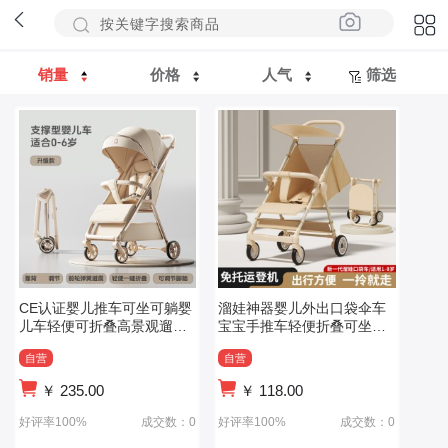
销量
价格
人气
筛选
CE认证婴儿推车可坐可躺婴
溜娃神器婴儿外出口袋伞车
儿车轻便可折叠高景观遛娃
宝宝手推车轻便折叠可坐可
神器儿童宝宝
躺遛娃旅行车
自营
自营
￥
235.00
￥
118.00
好评率100%
成交数：0
好评率100%
成交数：0