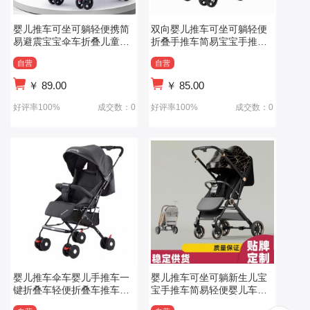
婴儿推车可坐可躺轻便携简
双向婴儿推车可坐可躺轻便
易避震宝宝伞车折叠儿童小
折叠手推车简易宝宝手推车
孩BB手推车
婴儿车
自营
自营
￥
89.00
￥
85.00
好评率100%
成交数：0
好评率100%
成交数：0
婴儿推车伞车婴儿手推车一
婴儿推车可坐可躺新生儿宝
键折叠车轻便折叠车推车可
宝手推车简易轻便婴儿车一
躺可坐
键折叠避震