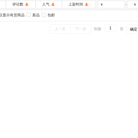
评论数
人气
上架时间
-
￥
￥
仅显示有货商品
新品
包邮
上一页
下一页
到第
页
确定