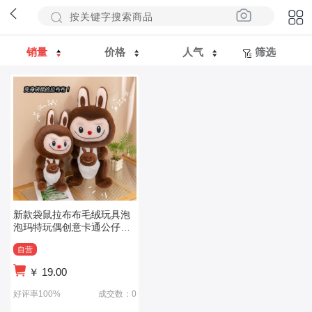
销量
价格
人气
筛选
新款袋鼠拉布布毛绒玩具泡
泡玛特玩偶创意卡通公仔布
娃娃兑换
自营
￥
19.00
好评率100%
成交数：0