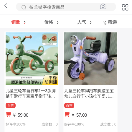
销量
价格
人气
筛选
儿童三轮车自行车1一3岁脚
儿童三轮车脚踏车脚蹬宝宝
踏车滑行车宝宝平衡车轻便
幼儿自行车小孩推车婴儿轻
脚蹬外出神器
便童车
自营
自营
￥
59.00
￥
57.00
好评率100%
成交数：0
好评率100%
成交数：0