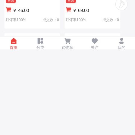
自营
自营
￥
46.00
￥
69.00
好评率100%
成交数：0
好评率100%
成交数：0
首页
分类
购物车
关注
我的
儿童脚踏溜娃手推三轮车1-
儿童三轮车滑板车灯光音乐
2-3-5--6岁大号婴儿小孩宝
童车1-6岁宝宝脚踏车儿童推
宝自行车
车婴儿车
自营
自营
￥
63.00
￥
53.00
好评率100%
成交数：0
好评率100%
成交数：0