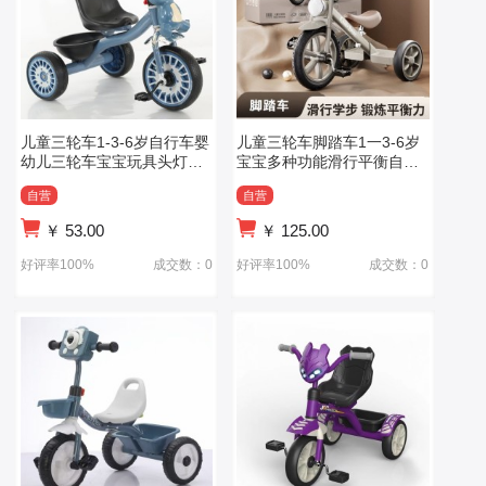
儿童三轮车1-3-6岁自行车婴
儿童三轮车脚踏车1一3-6岁
幼儿三轮车宝宝玩具头灯三
宝宝多种功能滑行平衡自行
轮车
车婴儿手推玩具
自营
自营
￥
53.00
￥
125.00
好评率100%
成交数：0
好评率100%
成交数：0