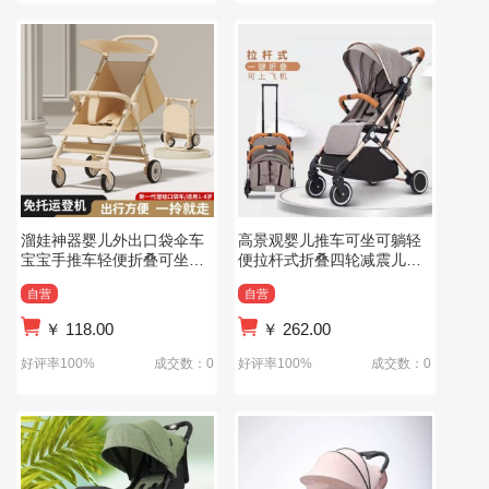
溜娃神器婴儿外出口袋伞车
高景观婴儿推车可坐可躺轻
宝宝手推车轻便折叠可坐可
便拉杆式折叠四轮减震儿童
躺遛娃旅行车
手推车
自营
自营
￥
118.00
￥
262.00
好评率100%
成交数：0
好评率100%
成交数：0