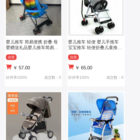
婴儿推车 简易便携 折叠 母
婴儿推车 轻便 婴儿手推车
婴赠送礼品婴儿推车简易便
宝宝推车 轻便折叠儿童推车
携折叠
伞车
自营
自营
￥
57.00
￥
65.00
好评率100%
成交数：0
好评率100%
成交数：0