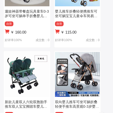
遛娃神器带餐盘玩具童车0-3
婴儿推车折叠轻便携推车可
岁可坐可躺单手折叠婴儿手
坐可躺宝宝儿童伞车简易款
推车轻便婴儿推车
婴儿推车
自营
自营
￥
160.00
￥
115.00
好评率100%
成交数：0
好评率100%
成交数：0
新款儿童双人六轮双胞胎手
双向婴儿推车可坐可躺折叠
推车双人宝宝脚踏车婴儿轻
轻便手推车高景观0-3岁婴儿
便童车
车