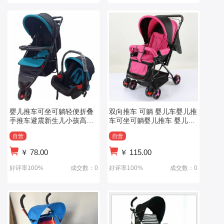
婴儿推车可坐可躺轻便折叠
双向推车 可躺 婴儿车婴儿推
手推车避震新生儿小孩高景
车可坐可躺婴儿推车 婴儿双
观口袋推车
向推车
自营
自营
￥
78.00
￥
115.00
好评率100%
成交数：0
好评率100%
成交数：0