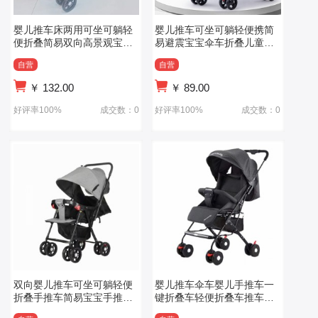
婴儿推车床两用可坐可躺轻
婴儿推车可坐可躺轻便携简
便折叠简易双向高景观宝宝
易避震宝宝伞车折叠儿童小
小孩手推车
孩BB手推车
自营
自营
￥
132.00
￥
89.00
好评率100%
成交数：0
好评率100%
成交数：0
双向婴儿推车可坐可躺轻便
婴儿推车伞车婴儿手推车一
折叠手推车简易宝宝手推车
键折叠车轻便折叠车推车可
婴儿车
躺可坐