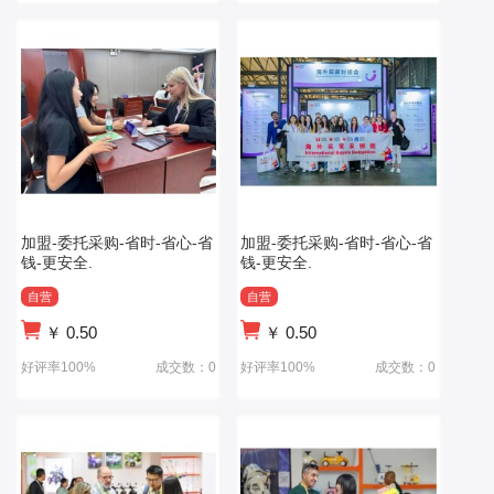
加盟-委托采购-省时-省心-省
加盟-委托采购-省时-省心-省
钱-更安全.
钱-更安全.
自营
自营
￥
0.50
￥
0.50
好评率100%
成交数：0
好评率100%
成交数：0