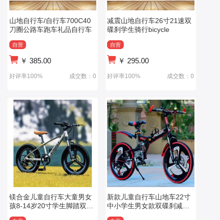
山地自行车/自行车700C40
减震山地自行车26寸21速双
刀圈公路车跑车礼品自行车
碟刹学生骑行bicycle
自营
自营
￥
385.00
￥
295.00
好评率100%
成交数：0
好评率100%
成交数：0
镁合金儿童自行车大童男女
新款儿童自行车山地车22寸
孩8-14岁20寸学生脚踏双碟
中小学生男女款双碟刹减震
刹变速山地车
变速单车