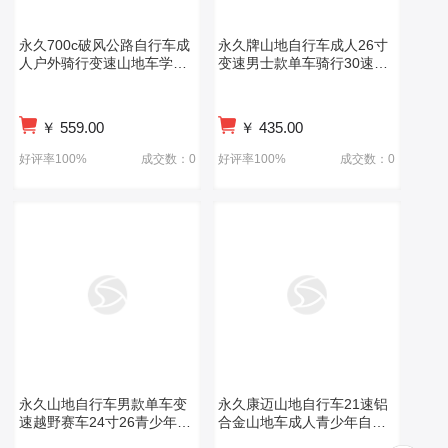
永久700c破风公路自行车成
永久牌山地自行车成人26寸
人户外骑行变速山地车学生
变速男士款单车骑行30速高
越野单车
碳钢 bicycle
￥
559.00
￥
435.00
好评率100%
成交数：0
好评率100%
成交数：0
永久山地自行车男款单车变
永久康迈山地自行车21速铝
速越野赛车24寸26青少年初
合金山地车成人青少年自行
中学生成人女
车男女休闲车