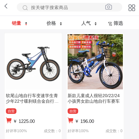
销量
价格
人气
筛选
软尾山地自行车变速学生青
新款儿童成人很轻20/22/24
少年22寸碟刹镁合金自行车
小孩男女款山地自行车赛车
轻便
自营
自营
￥
1225.00
￥
196.00
好评率100%
成交数：0
好评率100%
成交数：0