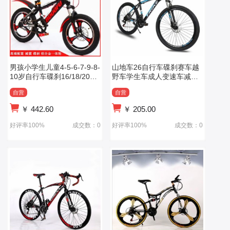
男孩小学生儿童4-5-6-7-9-8-
山地车26自行车碟刹赛车越
10岁自行车碟刹16/18/20寸
野车学生车成人变速车减震
4岁-8岁
碟刹车
自营
自营
￥
442.60
￥
205.00
好评率100%
成交数：0
好评率100%
成交数：0