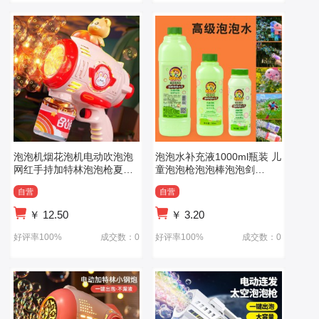
泡泡机烟花泡机电动吹泡泡
泡泡水补充液1000ml瓶装 儿
网红手持加特林泡泡枪夏季
童泡泡枪泡泡棒泡泡剑
公园儿童玩具
500ml泡泡液
自营
自营
￥
12.50
￥
3.20
好评率100%
成交数：0
好评率100%
成交数：0