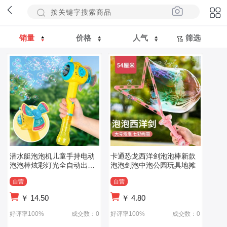
销量
价格
人气
筛选
潜水艇泡泡机儿童手持电动
卡通恐龙西洋剑泡泡棒新款
泡泡棒炫彩灯光全自动出泡
泡泡剑泡中泡公园玩具地摊
泡泡枪
自营
自营
￥
14.50
￥
4.80
好评率100%
成交数：0
好评率100%
成交数：0