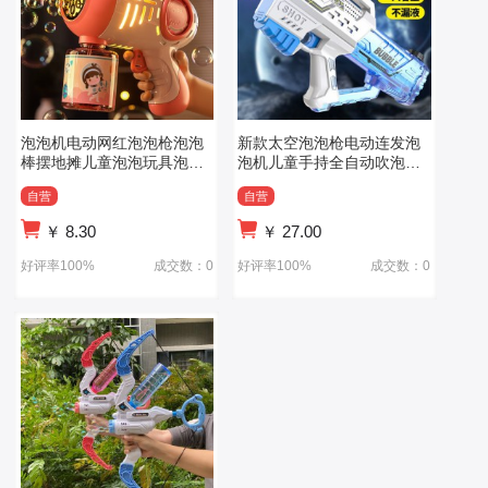
泡泡机电动网红泡泡枪泡泡
新款太空泡泡枪电动连发泡
棒摆地摊儿童泡泡玩具泡泡
泡机儿童手持全自动吹泡泡
枪
玩具
自营
自营
￥
8.30
￥
27.00
好评率100%
成交数：0
好评率100%
成交数：0