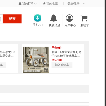
◇
◇
我的订单
|
我的收藏
|
登录/注册
|
搜索
手机APP
我的消息
用户中心
购物车
已售0件
衡车恐龙1-3
新款1-4岁宝宝音乐灯光
车婴学步四
学步四轮平衡玩具车滑
车
滑溜溜车滑行车
￥57.00
车
加入购物车