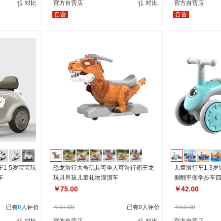
对比
官方自营店
对比
官方自营店
自营
自营
1-5岁宝宝玩
恐龙滑行大号玩具可坐人可滑行霸王龙
儿童滑行车1-3
车
玩具男孩儿童礼物溜溜车
侧翻平衡学步车
￥75.00
￥42.00
已有
0
人评价
￥87.00
已有
0
人评价
￥53.00