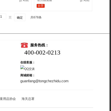
对比
官方自营店
对比
自营
页
共678条
确定
服务热线：
400-002-0213
在线客服：
商城邮箱：
guanfang@tongchezhidu.com
童用品协会
海关总署