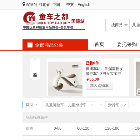
配送到
河北省 , 中国
中文
|
English
搜
商品
首页
委托采购
全部商品分类
已售0件
扭扭车幼儿童溜溜批发
滑行车1-3男女宝宝可坐
宝宝礼物溜溜妞妞车
￥55.00
加入购物车
首页
>
>
>
儿童脚踏车、儿童滑行车
滑行车
商品筛选条件
价格：
0-60
60-120
120-180
18