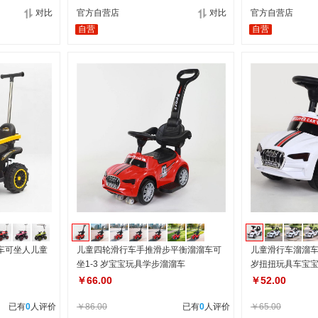
对比
官方自营店
对比
官方自营店
自营
自营
车可坐人儿童
儿童四轮滑行车手推滑步平衡溜溜车可
儿童滑行车溜溜车
坐1-3 岁宝宝玩具学步溜溜车
岁扭扭玩具车宝
￥66.00
￥52.00
已有
0
人评价
￥86.00
已有
0
人评价
￥65.00