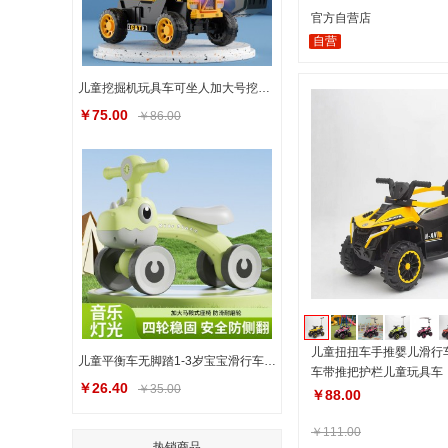
官方自营店
自营
儿童挖掘机玩具车可坐人加大号挖土机滑行车可骑钩机男孩工程车
￥75.00
￥86.00
儿童扭扭车手推婴儿滑行
儿童平衡车无脚踏1-3岁宝宝滑行车小孩滑步车婴儿学步溜溜车四轮
车带推把护栏儿童玩具车
￥26.40
￥35.00
￥88.00
￥111.00
热销商品