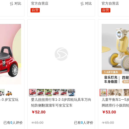
对比
官方自营店
对比
官方自营店
自营
自营
-3 岁宝宝玩
婴儿扭扭滑行车1-2-3岁四轮玩具车万向
儿童平衡车1一5
轮防侧翻溜溜车可坐宝宝车
脚踏滑行小孩四
￥52.00
￥53.00
已有
0
人评价
￥65.00
已有
0
人评价
￥65.00