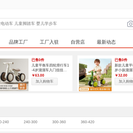
品牌工厂
工厂入驻
自营店
最新动态
已售0件
已售0件
儿童平衡车四轮滑行车1
新款儿童平
-4岁溜溜车入门扭扭车
岁小孩溜溜
学步车滑步车2岁入门宝
轮宝宝滑行
￥63.00
￥32.00
宝滑行
加入购物车
加入购物
0-240
240-300
300-360
360-420