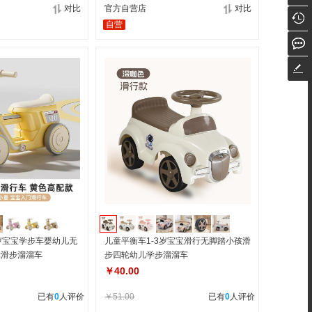
对比
官方自营店
对比
自营
岁宝宝学步车婴幼儿无
儿童平衡车1-3岁宝宝滑行无脚踏小孩滑
轮滑步溜溜车
步四轮幼儿学步溜溜车
￥40.00
已有
0
人评价
￥51.00
已有
0
人评价