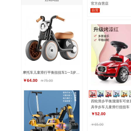
官方自营店
自营
摩托车儿童滑行平衡扭扭车1一3岁宝宝学步车无脚踏溜溜车
￥64.00
￥75.00
四轮滑步平衡溜溜车可坐1
具学步车儿童滑行扭扭车
￥52.00
￥65.00