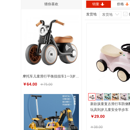
猜你喜欢
销量
价格
发货地
发货地
摩托车儿童滑行平衡扭扭车1一3岁宝宝学步车无脚踏溜溜车
￥64.00
￥75.00
新款孩童复古滑行车防侧
玩具到岁儿童安全学步车
￥29.00
￥38.00