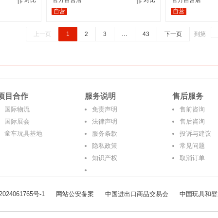
对比
官方自营店
对比
官方自营店
自营
自营
上一页
1
2
3
…
43
下一页
到第
项目合作
服务说明
售后服务
国际物流
免责声明
售前咨询
国际展会
法律声明
售后咨询
童车玩具基地
服务条款
投诉与建议
隐私政策
常见问题
知识产权
取消订单
024061765号-1
网站公安备案
中国进出口商品交易会
中国玩具和婴