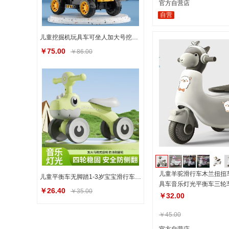
官方自营店
自营
儿童挖掘机玩具车可坐人加大号挖土机滑行车可骑钩机男孩工程车
￥75.00
￥86.00
儿童羊驼滑行车木兰扭扭车
儿童平衡车无脚踏1-3岁宝宝滑行车小孩滑步车婴儿学步溜溜车四轮
具车音乐灯光平衡车三轮
￥26.40
￥35.00
￥32.00
￥45.00