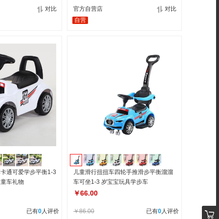
对比
官方自营店
对比
自营
卡通可爱学步平衡1-3
儿童滑行扭扭车四轮手推滑步平衡溜溜
宝童车礼物
车可坐1-3 岁宝宝玩具学步车
￥66.00
已有
0
人评价
￥86.00
已有
0
人评价