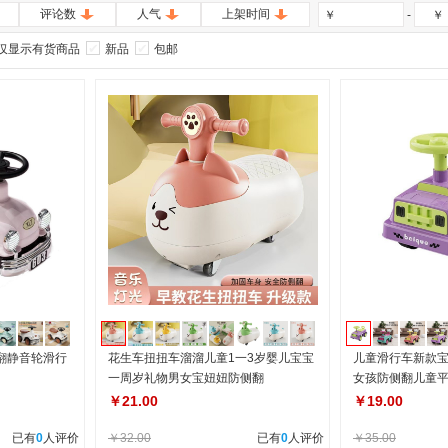
评论数
人气
上架时间
-
￥
￥
仅显示有货商品
新品
包邮
翻静音轮滑行
花生车扭扭车溜溜儿童1一3岁婴儿宝宝
儿童滑行车新款宝
一周岁礼物男女宝妞妞防侧翻
女孩防侧翻儿童
￥21.00
￥19.00
已有
0
人评价
￥32.00
已有
0
人评价
￥35.00