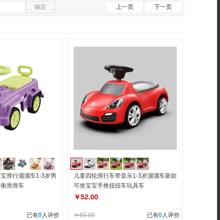
确定
上一页
下一页
宝滑行溜溜车1-3岁男
儿童四轮滑行车带音乐1-3岁溜溜车新款
平衡滑滑车
可坐宝宝手推扭扭车玩具车
￥52.00
已有
0
人评价
￥65.00
已有
0
人评价