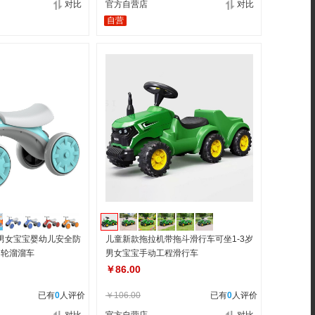
对比
官方自营店
对比
自营
岁男女宝宝婴幼儿安全防
儿童新款拖拉机带拖斗滑行车可坐1-3岁
四轮溜溜车
男女宝宝手动工程滑行车
￥86.00
已有
0
人评价
￥106.00
已有
0
人评价