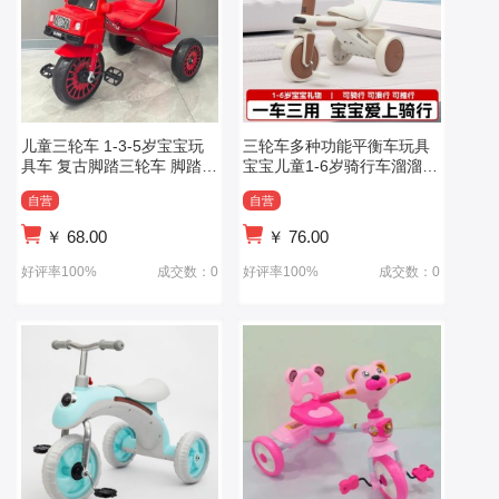
儿童三轮车 1-3-5岁宝宝玩
三轮车多种功能平衡车玩具
具车 复古脚踏三轮车 脚踏车
宝宝儿童1-6岁骑行车溜溜车
脚蹬儿童车
灯光音乐
自营
自营
￥
68.00
￥
76.00
好评率100%
成交数：0
好评率100%
成交数：0