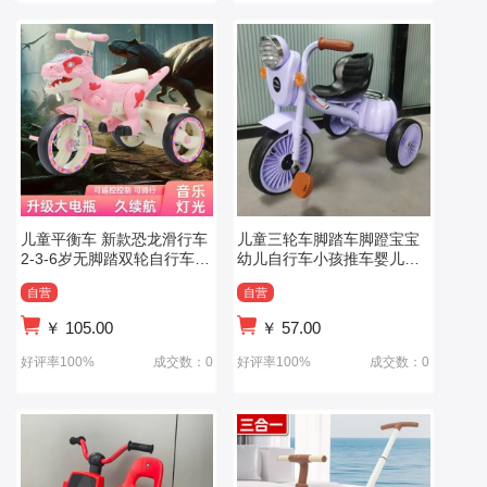
儿童平衡车 新款恐龙滑行车
儿童三轮车脚踏车脚蹬宝宝
2-3-6岁无脚踏双轮自行车玩
幼儿自行车小孩推车婴儿轻
具车溜溜车
便童车
自营
自营
￥
105.00
￥
57.00
好评率100%
成交数：0
好评率100%
成交数：0