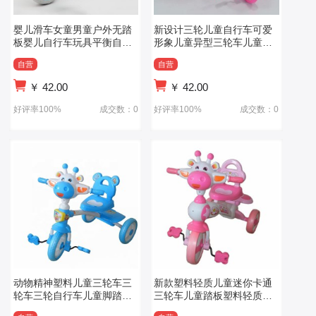
婴儿滑车女童男童户外无踏
新设计三轮儿童自行车可爱
板婴儿自行车玩具平衡自行
形象儿童异型三轮车儿童三
车脚踏滑板车幼儿
轮脚踏车
自营
自营
￥
42.00
￥
42.00
好评率100%
成交数：0
好评率100%
成交数：0
动物精神塑料儿童三轮车三
新款塑料轻质儿童迷你卡通
轮车三轮自行车儿童脚踏三
三轮车儿童踏板塑料轻质儿
轮车异型三轮车
童迷你卡通三轮车