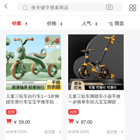
销量
价格
人气
筛选
儿童三轮车自行车1一3岁脚
儿童三轮车脚踏车小孩手推
踏车滑行车宝宝平衡车轻便
一岁骑单车幼儿宝宝脚蹬自
脚蹬外出神器
行车轻便
自营
自营
￥
59.00
￥
87.00
好评率100%
成交数：0
好评率100%
成交数：0