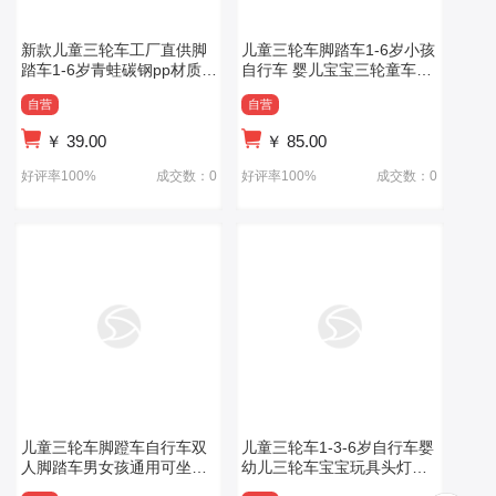
新款儿童三轮车工厂直供脚
儿童三轮车脚踏车1-6岁小孩
踏车1-6岁青蛙碳钢pp材质单
自行车 婴儿宝宝三轮童车骑
座三轮车
行车
自营
自营
￥
39.00
￥
85.00
好评率100%
成交数：0
好评率100%
成交数：0
儿童三轮车脚蹬车自行车双
儿童三轮车1-3-6岁自行车婴
人脚踏车男女孩通用可坐可
幼儿三轮车宝宝玩具头灯三
骑童车玩具车
轮车