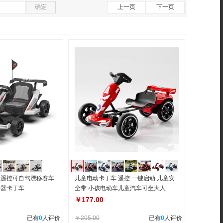
确定
上一页
下一页
可遥控可自驾漂移赛车
儿童电动卡丁车 遥控 一键启动 儿童安
神器卡丁车
全带 小孩电动车儿童汽车可坐大人
￥177.00
已有
0
人评价
￥205.00
已有
0
人评价