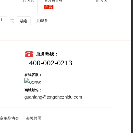
对比
官方自营店
对比
自营
页
共98条
确定
服务热线：
400-002-0213
在线客服：
商城邮箱：
guanfang@tongchezhidu.com
童用品协会
海关总署