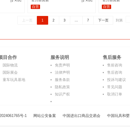
对比
官方自营店
对比
官方自营店
自营
自营
上一页
1
2
3
…
7
下一页
到第
项目合作
服务说明
售后服务
国际物流
免责声明
售前咨询
国际展会
法律声明
售后咨询
童车玩具基地
服务条款
投诉与建议
隐私政策
常见问题
知识产权
取消订单
024061765号-1
网站公安备案
中国进出口商品交易会
中国玩具和婴