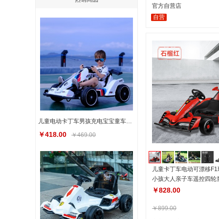
官方自营店
自营
儿童电动卡丁车男孩充电宝宝童车可坐人四轮童车电动卡丁车
￥418.00
￥469.00
儿童卡丁车电动可漂移F
小孩大人亲子车遥控四轮
￥828.00
￥899.00