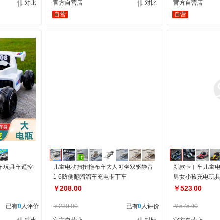
对比
官方自营店
对比
官方自营店
自营
自营
车玩具车遥控
儿童电动扭扭拖布车大人可坐双驱静音
新款卡丁车儿童
1-6防侧翻溜溜车充电卡丁车
男女小孩充电玩
￥208.00
￥523.00
已有
0
人评价
￥230.00
已有
0
人评价
￥575.00