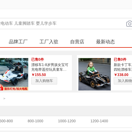
品牌工厂
工厂入驻
自营店
最新动态
已售0件
已售0件
漂移车1-8岁男孩女宝可
新款卡丁车
充电带遥控玩具童车可
四轮漂移车
坐人 儿童电动卡丁车
孩充电玩具
￥155.50
￥338.00
加入购物车
加入购物
>
600-800
800-1000
1000-1200
1200-1400