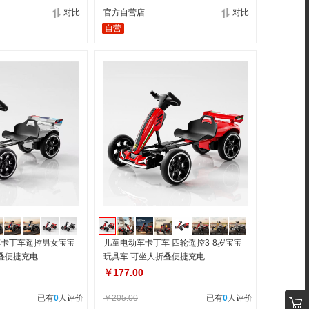
对比
官方自营店
对比
自营
车卡丁车遥控男女宝宝
儿童电动车卡丁车 四轮遥控3-8岁宝宝
折叠便捷充电
玩具车 可坐人折叠便捷充电
￥177.00
已有
0
人评价
￥205.00
已有
0
人评价