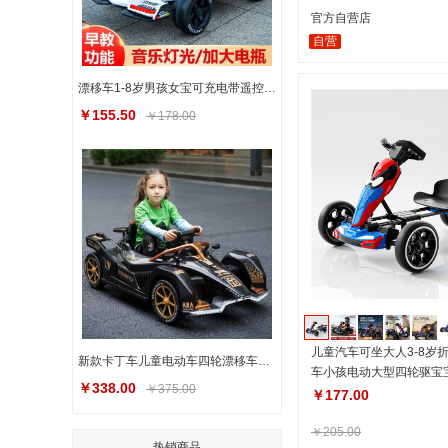
官方自营店
自营
漂移车1-8岁男孩女宝可充电带遥控玩具童车可坐人 儿童电动卡丁车
￥155.50
￥178.00
儿童汽车可坐大人3-8岁
新款卡丁车儿童电动车四轮漂移车遥控男女小孩充电玩具汽车可坐人
车小孩电动大型四轮驱宝
￥338.00
￥375.00
￥177.00
￥205.00
热销商品