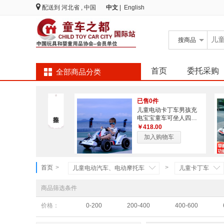
配送到
河北省 , 中国
中文
|
English
搜
商品
首页
委托采购
全部商品分类
已售0件
儿童电动卡丁车男孩充
电宝宝童车可坐人四轮
童车电动卡丁车
￥418.00
加入购物车
首页
>
>
儿童电动汽车、电动摩托车
儿童卡丁车
商品筛选条件
价格：
0-200
200-400
400-600