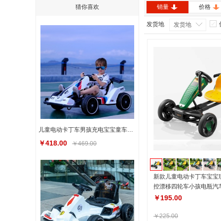
猜你喜欢
销量
价格
发货地
发货地
儿童电动卡丁车男孩充电宝宝童车可坐人四轮童车电动卡丁车
￥418.00
￥469.00
新款儿童电动卡丁车宝宝
控漂移四轮车小孩电瓶汽
￥195.00
￥225.00