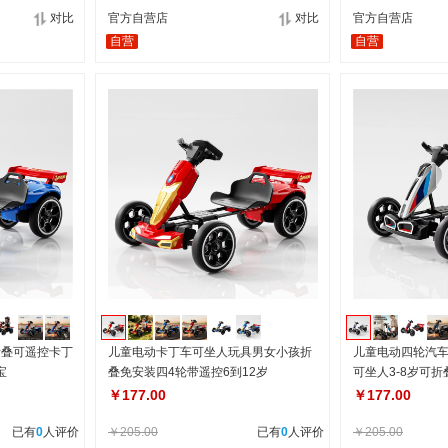
对比
官方自营店
对比
官方自营店
自营
自营
折叠可遥控卡丁
儿童电动卡丁车可坐人玩具男女小孩折
儿童电动四轮汽
宝
叠免安装四4轮带遥控6到12岁
可坐人3-8岁可
￥177.00
￥177.00
已有
0
人评价
￥205.00
已有
0
人评价
￥205.00