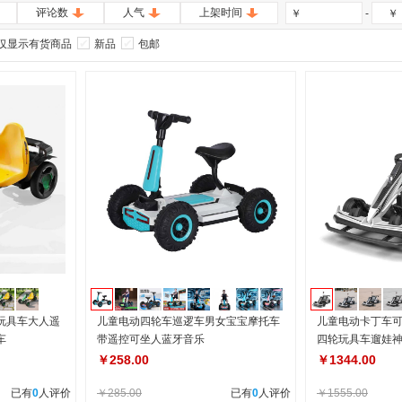
评论数
人气
上架时间
-
￥
￥
仅显示有货商品
新品
包邮
玩具车大人遥
儿童电动四轮车巡逻车男女宝宝摩托车
儿童电动卡丁车
车
带遥控可坐人蓝牙音乐
四轮玩具车遛娃
￥258.00
￥1344.00
已有
0
人评价
￥285.00
已有
0
人评价
￥1555.00