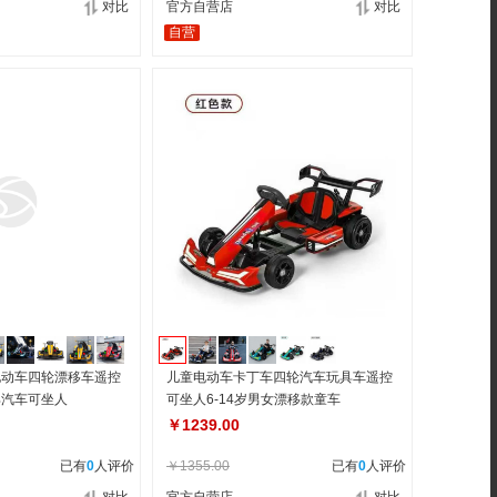
对比
官方自营店
对比
自营
电动车四轮漂移车遥控
儿童电动车卡丁车四轮汽车玩具车遥控
具汽车可坐人
可坐人6-14岁男女漂移款童车
￥1239.00
已有
0
人评价
￥1355.00
已有
0
人评价