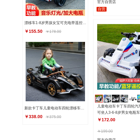
官方自营店
自营
漂移车1-8岁男孩女宝可充电带遥控玩具童车可坐人 儿童电动卡丁车
￥155.50
￥178.00
儿童电动车卡丁车四轮汽
新款卡丁车儿童电动车四轮漂移车遥控男女小孩充电玩具汽车可坐人
可坐人3-6-8岁男女电瓶车
￥338.00
￥375.00
￥172.00
￥199.00