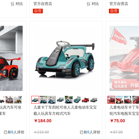
对比
官方自营店
对比
官方自营店
自营
自营
1玩具汽车可坐
儿童卡丁车四轮可坐人儿童电动车宝宝
儿童电动车卡丁
童车
载人玩具车方程式汽车
轮汽车电瓶车宝
￥184.00
￥75.00
已有
0
人评价
￥215.00
已有
0
人评价
￥87.00