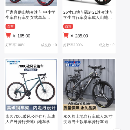
厂家直供山地变速车 中小学
26寸山地车碟刹21速变速车
生车自行车男女式单车
学生自行车赛车成人山地车
20/22/24/寸6速
减震
自营
自营
￥
165.00
￥
285.00
好评率100%
成交数：0
好评率100%
成交数：0
永久700c破风公路自行车成
永久牌山地自行车成人26寸
人户外骑行变速山地车学生
变速男士款单车骑行30速高
越野单车
碳钢 bicycle