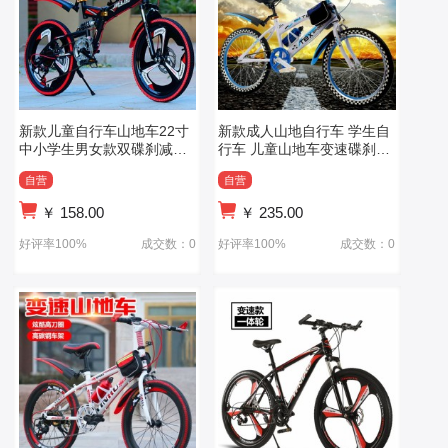
新款儿童自行车山地车22寸
新款成人山地自行车 学生自
中小学生男女款双碟刹减震
行车 儿童山地车变速碟刹减
变速单车
震20寸26寸
自营
自营
￥
158.00
￥
235.00
好评率100%
成交数：0
好评率100%
成交数：0