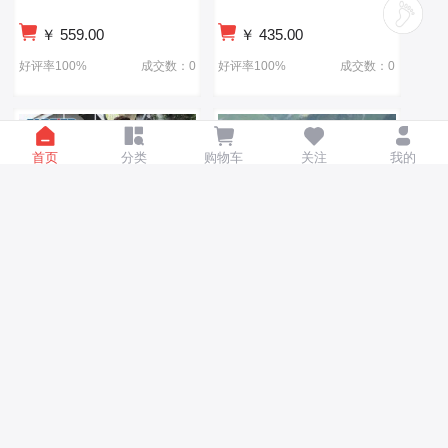
￥
559.00
￥
435.00
好评率100%
成交数：0
好评率100%
成交数：0
首页
分类
购物车
关注
我的
永久山地自行车男款单车变
永久康迈山地自行车21速铝
速越野赛车24寸26青少年初
合金山地车成人青少年自行
中学生成人女
车男女休闲车
￥
899.00
￥
650.00
好评率100%
成交数：0
好评率100%
成交数：0