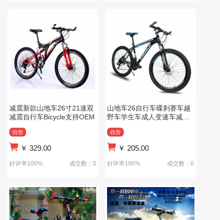
减震新款山地车26寸21速双
山地车26自行车碟刹赛车越
减震自行车Bicycle支持OEM
野车学生车成人变速车减震
碟刹车
自营
自营
￥
329.00
￥
205.00
好评率100%
成交数：0
好评率100%
成交数：0