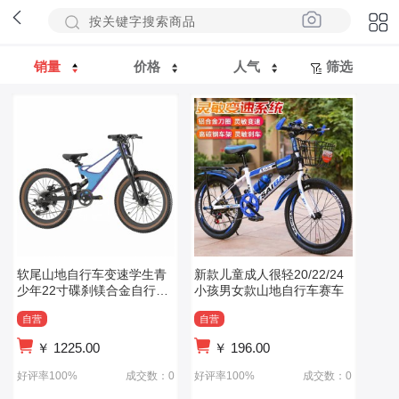
销量
价格
人气
筛选
软尾山地自行车变速学生青
新款儿童成人很轻20/22/24
少年22寸碟刹镁合金自行车
小孩男女款山地自行车赛车
轻便
自营
自营
￥
1225.00
￥
196.00
好评率100%
成交数：0
好评率100%
成交数：0