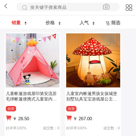
销量
价格
人气
筛选
儿童帐篷游戏屋印第安流苏
儿童室内帐篷男孩女孩城堡
毛球帐篷便携式儿童室内玩
别墅玩具宝宝游戏屋公主小
具帐篷公主房
房子蘑菇帐篷
自营
自营
￥
28.50
￥
267.00
好评率100%
成交数：0
好评率100%
成交数：0