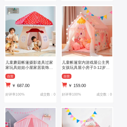
儿童蘑菇帐篷摄影道具过家
儿童帐篷室内游戏屋公主男
家玩具娃娃小屋家居装饰私
女孩玩具屋小房子3-12岁分
密空间游戏屋
床神器
自营
自营
￥
687.00
￥
159.00
好评率100%
成交数：0
好评率100%
成交数：0