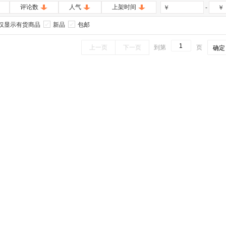
评论数
人气
上架时间
-
￥
￥
仅显示有货商品
新品
包邮
上一页
下一页
到第
页
确定