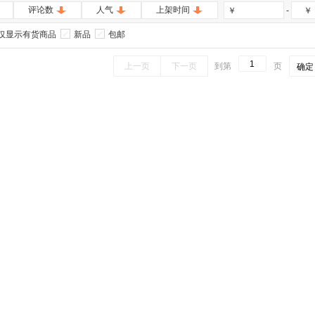
评论数
人气
上架时间
-
￥
￥
仅显示有货商品
新品
包邮
上一页
下一页
到第
页
确定