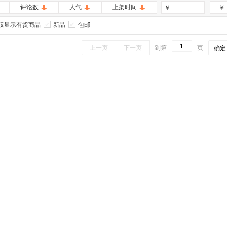
评论数
人气
上架时间
-
￥
￥
仅显示有货商品
新品
包邮
上一页
下一页
到第
页
确定