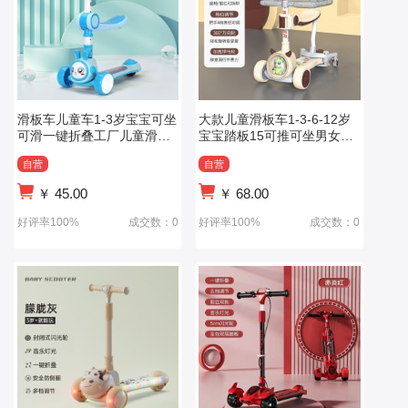
滑板车儿童车1-3岁宝宝可坐
大款儿童滑板车1-3-6-12岁
可滑一键折叠工厂儿童滑板
宝宝踏板15可推可坐男女小
车玩具
孩滑行溜溜车
自营
自营
￥
45.00
￥
68.00
好评率100%
成交数：0
好评率100%
成交数：0