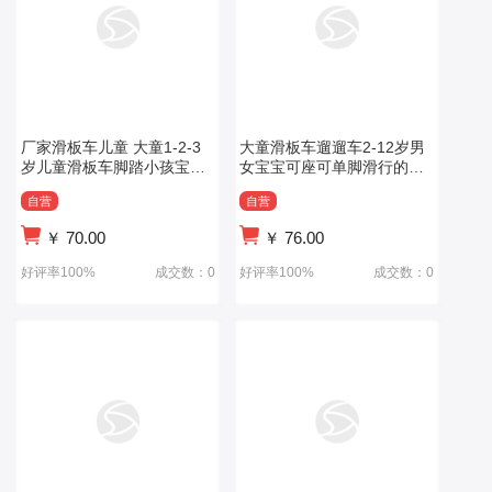
厂家滑板车儿童 大童1-2-3
大童滑板车遛遛车2-12岁男
岁儿童滑板车脚踏小孩宝宝
女宝宝可座可单脚滑行的带
滑步车
灯光音乐滑板
自营
自营
￥
70.00
￥
76.00
好评率100%
成交数：0
好评率100%
成交数：0