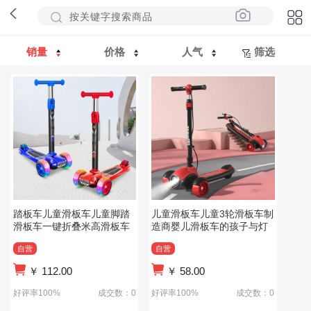
销量
价格
人气
筛选
踏板车儿童滑板车儿童脚踏
儿童滑板车儿童3轮滑板车制
滑板车一键折叠米高滑板车
造商婴儿滑板车的孩子与灯
自营
自营
￥
112.00
￥
58.00
好评率100%
成交数：0
好评率100%
成交数：0