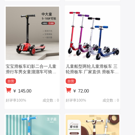
宝宝滑板车幻影二合一儿童
儿童船型两轮儿童滑板车 三
滑行车男女童溜溜车可骑折
轮滑板车 厂家直供 滑板车滑
叠音乐灯光
板车
自营
自营
￥
145.00
￥
72.00
好评率100%
成交数：0
好评率100%
成交数：0