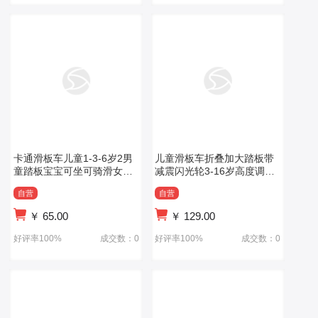
卡通滑板车儿童1-3-6岁2男
儿童滑板车折叠加大踏板带
童踏板宝宝可坐可骑滑女孩
减震闪光轮3-16岁高度调节
公主款溜溜车
加粗
自营
自营
￥
65.00
￥
129.00
好评率100%
成交数：0
好评率100%
成交数：0