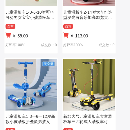
儿童滑板车1-3-6-10岁可坐
儿童滑板车2-14岁大车灯造
可骑男女宝宝小孩滑板车遛
型发光有音乐加高加宽大轮
娃溜溜车推车
加大滑行车
自营
自营
￥
59.00
￥
113.00
好评率100%
成交数：0
好评率100%
成交数：0
儿童滑板车1-3一6一12岁新
新款大号儿童滑板车大童滑
款小孩踏板折叠款男孩女宝
板车三四轮成人踏板车可折
宝滑滑溜溜车
叠