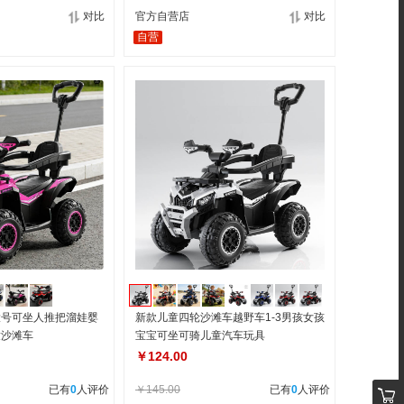
对比
官方自营店
对比
自营
大号可坐人推把溜娃婴
新款儿童四轮沙滩车越野车1-3男孩女孩
童沙滩车
宝宝可坐可骑儿童汽车玩具
￥124.00
已有
0
人评价
￥145.00
已有
0
人评价