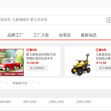
品牌工厂
工厂入驻
自营店
最新动态
已售0件
已售0件
婴儿童电动车四轮汽车
儿童遥控自
带围栏遥控玩具车可坐
宝四轮沙滩
人手推车小孩充电童车
侧翻安全带
￥136.50
￥71.50
加入购物车
加入购物
>
>
带推把汽车
600-800
800-1000
1000-1200
1200-1400