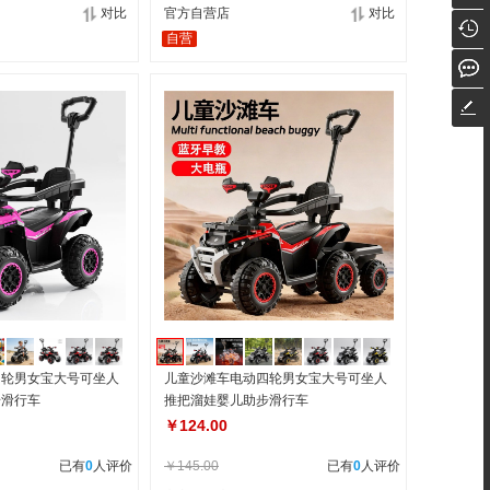
对比
官方自营店
对比
自营
四轮男女宝大号可坐人
儿童沙滩车电动四轮男女宝大号可坐人
步滑行车
推把溜娃婴儿助步滑行车
￥124.00
已有
0
人评价
￥145.00
已有
0
人评价