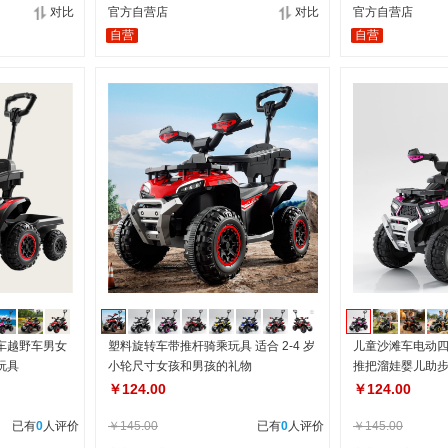
对比
官方自营店
对比
官方自营店
自营
自营
车越野车男女
塑料旋转车带推杆骑乘玩具 适合 2-4 岁
儿童沙滩车电动
玩具
小轮尺寸女孩和男孩的礼物
推把溜娃婴儿助
￥124.00
￥124.00
已有
0
人评价
￥145.00
已有
0
人评价
￥145.00