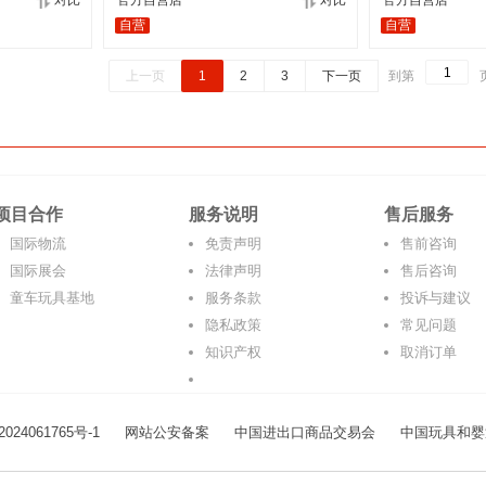
对比
官方自营店
对比
官方自营店
自营
自营
上一页
1
2
3
下一页
到第
项目合作
服务说明
售后服务
国际物流
免责声明
售前咨询
国际展会
法律声明
售后咨询
童车玩具基地
服务条款
投诉与建议
隐私政策
常见问题
知识产权
取消订单
024061765号-1
网站公安备案
中国进出口商品交易会
中国玩具和婴