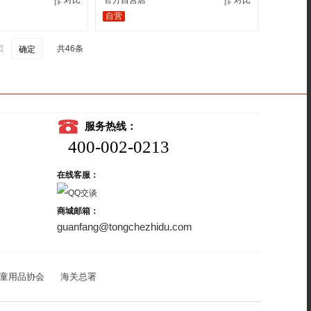
对比
官方自营店
对比
自营
页
共46条
确定
服务热线：
400-002-0213
在线客服：
商城邮箱：
guanfang@tongchezhidu.com
童用品协会
海关总署