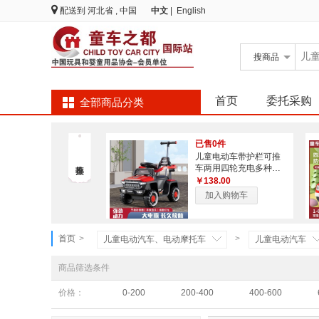
配送到
河北省 , 中国
中文
|
English
搜
商品
首页
委托采购
全部商品分类
已售0件
儿童电动车带护栏可推
车两用四轮充电多种功
能沙滩车可坐人玩具车
￥138.00
加入购物车
首页
>
>
儿童电动汽车、电动摩托车
儿童电动汽车
商品筛选条件
价格：
0-200
200-400
400-600