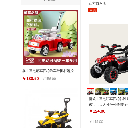
官方自营店
自营
婴儿童电动车四轮汽车带围栏遥控玩具车可坐人手推车小孩充电童车
￥136.50
￥156.00
新款儿童电瓶车四轮沙滩
孩宝宝大人可坐可骑滑行
￥124.00
￥145.00