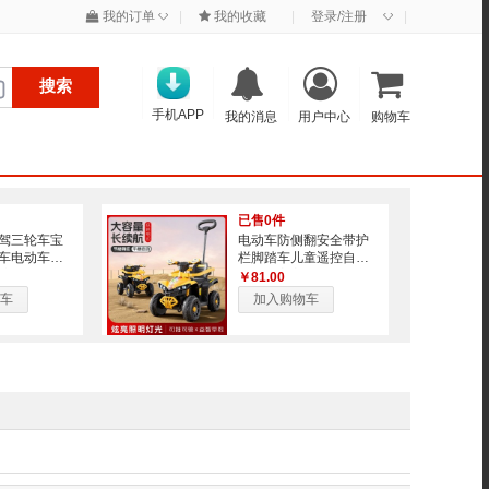
◇
◇
我的订单
|
我的收藏
|
登录/注册
|
搜索
手机APP
我的消息
用户中心
购物车
已售0件
驾三轮车宝
电动车防侧翻安全带护
车电动车防
栏脚踏车儿童遥控自驾
护栏脚踏车
三轮车宝宝四轮沙滩车
￥81.00
车
加入购物车