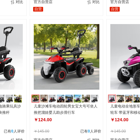
对比
官方自营店
对比
官方自营店
自营
自营
供电骑乘玩具沙
儿童沙滩车电动四轮男女宝大号可坐人
儿童电动全地形
块推杆
推把溜娃婴儿助步滑行车
轮车 带蓝牙和移
能
￥124.00
￥124.00
已有
0
人评价
￥145.00
已有
0
人评价
￥145.00