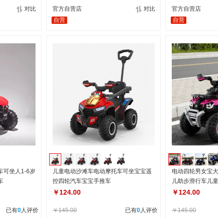
对比
官方自营店
对比
官方自营店
自营
自营
可坐人1-6岁
儿童电动沙滩车电动摩托车可坐宝宝遥
电动四轮男女宝
车
控四轮汽车宝宝手推车
儿助步滑行车儿
￥124.00
￥124.00
已有
0
人评价
￥145.00
已有
0
人评价
￥145.00