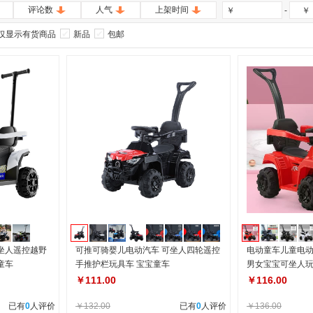
评论数
人气
上架时间
-
￥
￥
仅显示有货商品
新品
包邮
坐人遥控越野
可推可骑婴儿电动汽车 可坐人四轮遥控
电动童车儿童电
童车
手推护栏玩具车 宝宝童车
男女宝宝可坐人
￥111.00
￥116.00
已有
0
人评价
￥132.00
已有
0
人评价
￥136.00