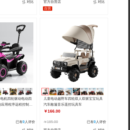
对比
官方自营店
对比
自营
车电机四轮驱动电动四
儿童电动越野车四轮双人双驱宝宝玩具
动应用程序远程控制功
汽车敞篷音乐遥控玩具车
￥166.00
已有
0
人评价
￥185.00
已有
0
人评价