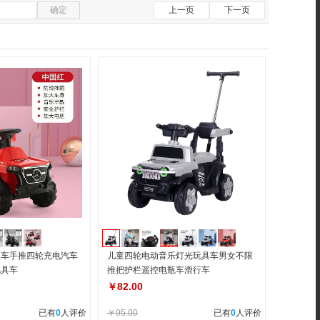
确定
上一页
下一页
动车手推四轮充电汽车
儿童四轮电动音乐灯光玩具车男女不限
玩具车
推把护栏遥控电瓶车滑行车
￥82.00
已有
0
人评价
￥95.00
已有
0
人评价