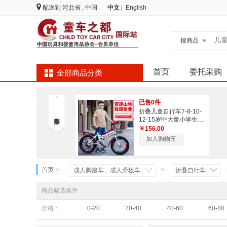
配送到
河北省 , 中国
中文
|
English
搜
商品
首页
委托采购
全部商品分类
已售0件
折叠儿童自行车7-8-10-
12-15岁中大童小学生山
地童车男孩脚踏单车
￥156.00
加入购物车
首页
>
>
成人脚踏车、成人滑板车
折叠自行车
商品筛选条件
价格：
0-20
20-40
40-60
60-80