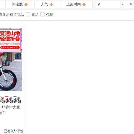
评论数
人气
上架时间
-
￥
￥
仅显示有货商品
新品
包邮
2-15岁中大童
单车
已有
0
人评价