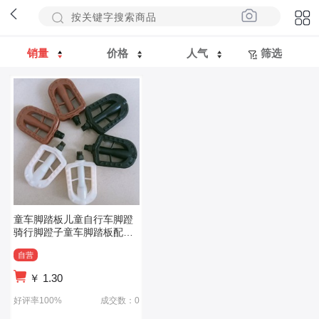
销量
价格
人气
筛选
童车脚踏板儿童自行车脚蹬
骑行脚蹬子童车脚踏板配件
公制英制美制
自营
￥
1.30
好评率100%
成交数：0