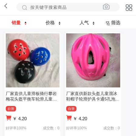
销量
价格
人气
筛选
厂家直供儿童滑板骑行攀岩
厂家直供新款头盔儿童溜冰
梅花头盔平衡车轮滑儿童保
鞋帽子轮滑护具卡通5孔泡沫
护头盔
头盔
自营
自营
￥
4.20
￥
4.20
好评率100%
成交数：0
好评率100%
成交数：0