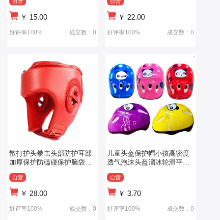
自营
自营
￥
15.00
￥
22.00
好评率100%
成交数：0
好评率100%
成交数：0
散打护头拳击头部防护耳部
儿童头盔保护帽小孩高密度
加厚保护防磕碰保护脑袋散
透气泡沫头盔溜冰轮滑平衡
打护头可调节
车滑板运动帽
自营
自营
￥
28.00
￥
3.70
好评率100%
成交数：0
好评率100%
成交数：0