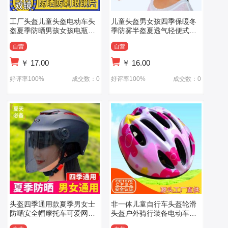
工厂头盔儿童头盔电动车头
儿童头盔男女孩四季保暖冬
盔夏季防晒男孩女孩电瓶轻
季防雾半盔夏透气轻便式安
便安全帽
全帽工厂直供
自营
自营
￥
17.00
￥
16.00
好评率100%
成交数：0
好评率100%
成交数：0
头盔四季通用款夏季男女士
非一体儿童自行车头盔轮滑
防嗮安全帽摩托车可爱网红
头盔户外骑行装备电动车安
头围可调节热
全帽现货