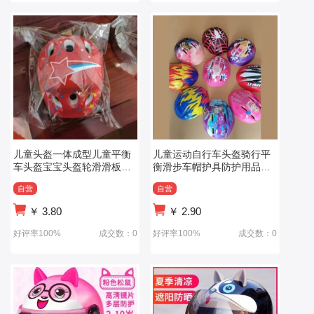
儿童头盔一体成型儿童平衡
儿童运动自行车头盔骑行平
车头盔宝宝头盔轮滑滑板骑
衡滑步车帽护具防护用品安
行安全帽
全头盔
自营
自营
￥
3.80
￥
2.90
好评率100%
成交数：0
好评率100%
成交数：0