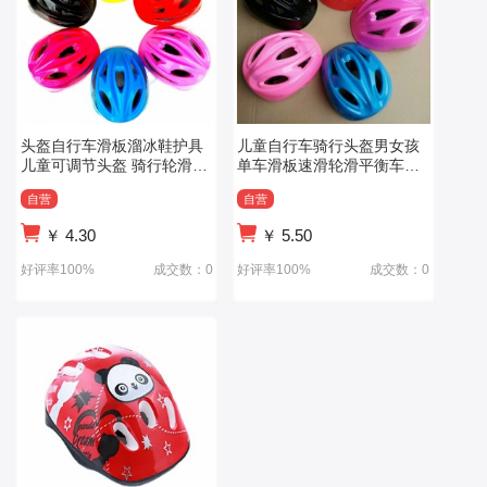
头盔自行车滑板溜冰鞋护具
儿童自行车骑行头盔男女孩
儿童可调节头盔 骑行轮滑护
单车滑板速滑轮滑平衡车安
具
全帽
自营
自营
￥
4.30
￥
5.50
好评率100%
成交数：0
好评率100%
成交数：0