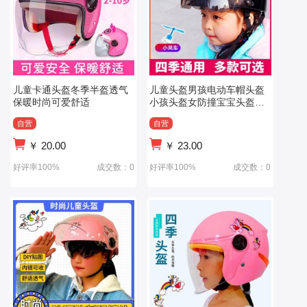
儿童卡通头盔冬季半盔透气
儿童头盔男孩电动车帽头盔
保暖时尚可爱舒适
小孩头盔女防撞宝宝头盔灰
四季通用
自营
自营
￥
20.00
￥
23.00
好评率100%
成交数：0
好评率100%
成交数：0