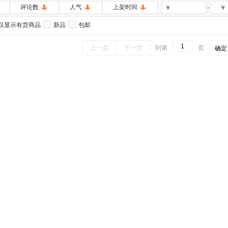
评论数
人气
上架时间
-
￥
￥
仅显示有货商品
新品
包邮
上一页
下一页
到第
页
确定