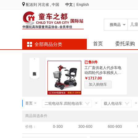
配送到
河北省 , 中国
中文
|
English
搜
商品
首页
委托采购
全部商品分类
已售0件
工厂直供老人代步车电
动四轮代步车残疾人行
动不便者代步工具
￥1717.00
加入购物车
首页
>
>
>
二轮电动车.四轮电动车
载人电动车
商品筛选条件
价格：
0-300
300-600
600-900