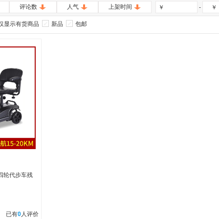
评论数
人气
上架时间
-
￥
￥
仅显示有货商品
新品
包邮
四轮代步车残
已有
0
人评价