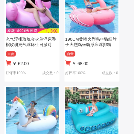
充气浮排玫瑰金火鸟浮床香
190CM黄嘴火烈鸟坐骑细脖
槟玫瑰充气浮床生日派对装
子火烈鸟坐骑浮床浮排粉天
饰独角兽天鹅
鹅泳圈漂浮垫
自营
自营
￥
62.00
￥
68.00
好评率100%
成交数：0
好评率100%
成交数：0