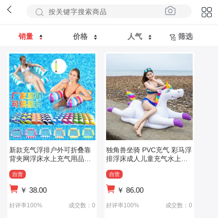
销量
价格
人气
筛选
新款充气浮排户外可折叠靠
独角兽坐骑 PVC充气 彩马浮
背夹网浮床水上充气用品躺
排浮床成人儿童充气水上游
椅漂浮床
泳坐骑
自营
自营
￥
38.00
￥
86.00
好评率100%
成交数：0
好评率100%
成交数：0