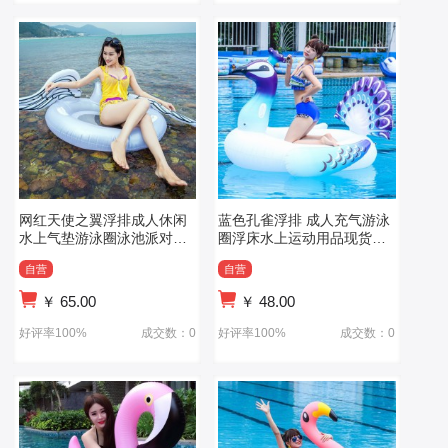
网红天使之翼浮排成人休闲
蓝色孔雀浮排 成人充气游泳
水上气垫游泳圈泳池派对玩
圈浮床水上运动用品现货充
具
气浮排
自营
自营
￥
65.00
￥
48.00
好评率100%
成交数：0
好评率100%
成交数：0