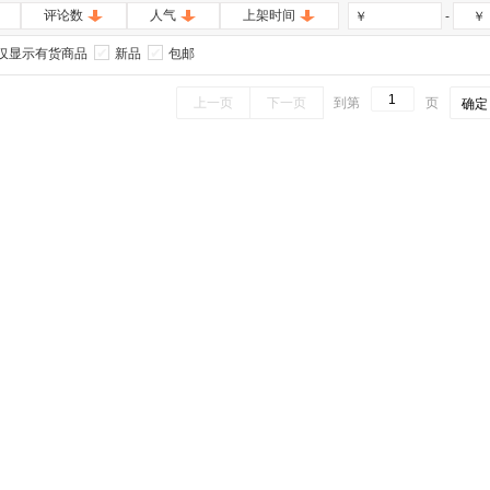
评论数
人气
上架时间
-
￥
￥
仅显示有货商品
新品
包邮
上一页
下一页
到第
页
确定