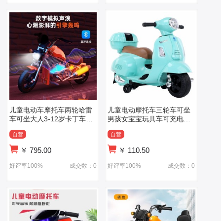
儿童电动车摩托车两轮哈雷
儿童电动摩托车三轮车可坐
车可坐大人3-12岁卡丁车玩
男孩女宝宝玩具车可充电童
具车生日礼物
车遥控脚踏车
自营
自营
￥
795.00
￥
110.50
好评率100%
成交数：0
好评率100%
成交数：0