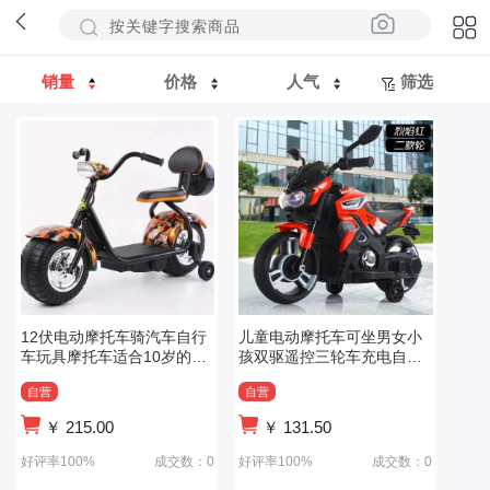
销量
价格
人气
筛选
12伏电动摩托车骑汽车自行
儿童电动摩托车可坐男女小
车玩具摩托车适合10岁的孩
孩双驱遥控三轮车充电自驾
子
电瓶玩具车
自营
自营
￥
215.00
￥
131.50
好评率100%
成交数：0
好评率100%
成交数：0