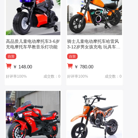
高品质儿童电动摩托车3-6岁
骑士儿童电动摩托车哈雷风
充电摩托车早教音乐灯功能
3-12岁男女孩充电 玩具车礼
物二轮摩托车
自营
自营
￥
148.00
￥
780.00
好评率100%
成交数：0
好评率100%
成交数：0