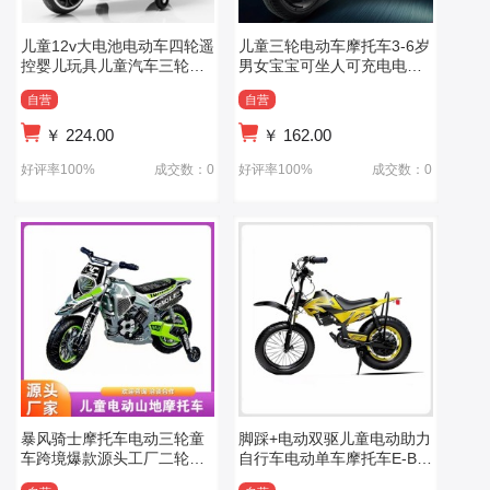
儿童12v大电池电动车四轮遥
儿童三轮电动车摩托车3-6岁
控婴儿玩具儿童汽车三轮摩
男女宝宝可坐人可充电电瓶
托车
车 玩具童车
自营
自营
￥
224.00
￥
162.00
好评率100%
成交数：0
好评率100%
成交数：0
暴风骑士摩托车电动三轮童
脚踩+电动双驱儿童电动助力
车跨境爆款源头工厂二轮摩
自行车电动单车摩托车E-BIK
托车
E可定制