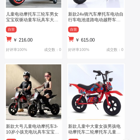
儿童电动摩托车三轮车男女
新款24v骑汽车摩托车电动自
宝宝双驱动童车玩具车大号
行车电池道路电动越野车二
可坐双人
轮摩托车
自营
自营
￥
216.00
￥
615.00
好评率100%
成交数：0
好评率100%
成交数：0
新款大号儿童电动摩托车3-
新款儿童中大童女孩男孩电
10岁小孩充电玩具车宝宝可
动摩托车二轮摩托车儿童电
坐人两轮摩托
动摩托车