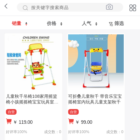
销量
价格
人气
筛选
儿童秋千吊椅108家用摇篮
可折叠儿童秋千 带音乐宝宝
椅小孩摇摇椅宝宝玩具室内
摇椅室内玩具儿童支架秋千
荡秋千
自营
自营
￥
119.00
￥
99.00
好评率100%
成交数：0
好评率100%
成交数：0