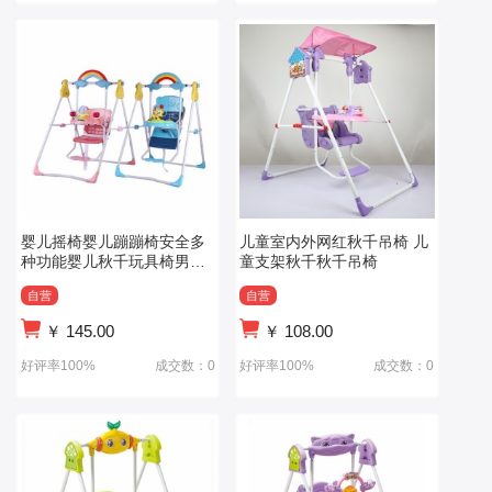
婴儿摇椅婴儿蹦蹦椅安全多
儿童室内外网红秋千吊椅 儿
种功能婴儿秋千玩具椅男女
童支架秋千秋千吊椅
通用ABS儿童塑料秋千
自营
自营
￥
145.00
￥
108.00
好评率100%
成交数：0
好评率100%
成交数：0