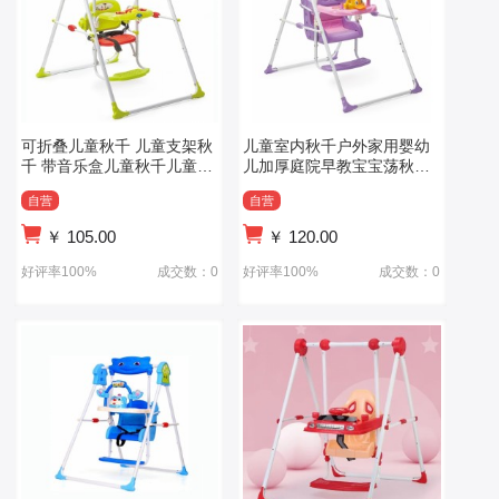
可折叠儿童秋千 儿童支架秋
儿童室内秋千户外家用婴幼
千 带音乐盒儿童秋千儿童支
儿加厚庭院早教宝宝荡秋千
架秋千
吊摇座椅
自营
自营
￥
105.00
￥
120.00
好评率100%
成交数：0
好评率100%
成交数：0