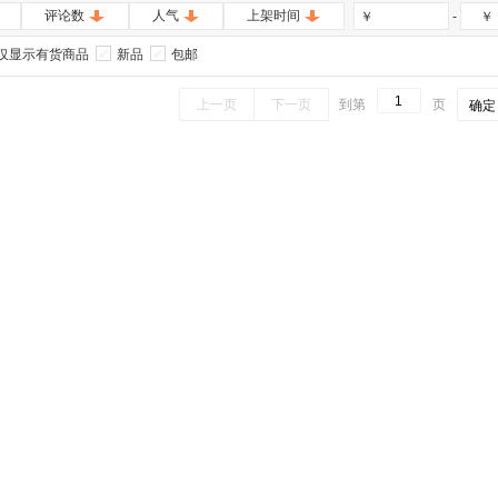
评论数
人气
上架时间
-
￥
￥
仅显示有货商品
新品
包邮
上一页
下一页
到第
页
确定