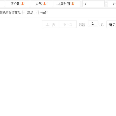
评论数
人气
上架时间
-
￥
￥
仅显示有货商品
新品
包邮
上一页
下一页
到第
页
确定