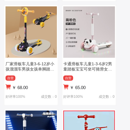
厂家滑板车儿童3-6-12岁小
卡通滑板车儿童1-3-6岁2男
孩溜溜车男孩女孩单脚踏板
童踏板宝宝可坐可骑滑女孩
车滑板车
公主款溜溜车
自营
自营
￥
68.00
￥
65.00
好评率100%
成交数：0
好评率100%
成交数：0