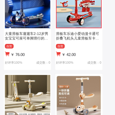
大童滑板车遛遛车2-12岁男
滑板车乐迪小爱动漫卡通可
女宝宝可座可单脚滑行的带
折叠飞机头儿童滑板车卡通
灯光音乐滑板
滑板车
自营
自营
￥
76.00
￥
42.00
好评率100%
成交数：0
好评率100%
成交数：0