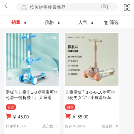
销量
价格
人气
筛选
滑板车儿童车1-3岁宝宝可坐
儿童滑板车1-3-6-10岁可坐
可滑一键折叠工厂儿童滑板
可骑男女宝宝小孩滑板车遛
车玩具
娃溜溜车推车
自营
自营
￥
45.00
￥
59.00
好评率100%
成交数：0
好评率100%
成交数：0