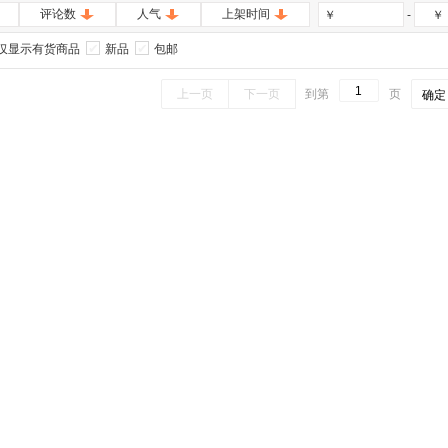
评论数
人气
上架时间
-
￥
￥
仅显示有货商品
新品
包邮
上一页
下一页
到第
页
确定