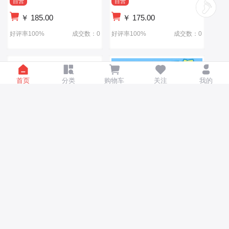
自营
自营
￥
185.00
￥
175.00
好评率100%
成交数：0
好评率100%
成交数：0
首页
分类
购物车
关注
我的
儿童自行车厂家直供12-14-
儿童自行车 14寸男女款户外
16寸女孩脚踏车3-6-9岁玩具
礼品车 儿童脚踏车 儿童脚踏
公主车
自行车
自营
免运费
自营
￥
115.00
￥
88.00
好评率100%
成交数：0
好评率100%
成交数：0