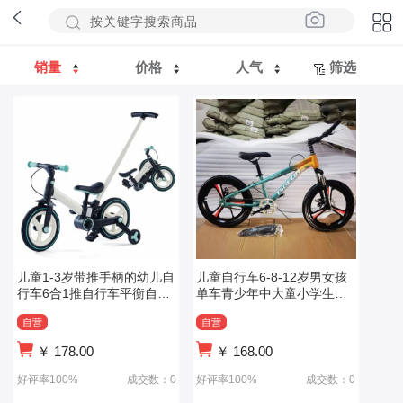
销量
价格
人气
筛选
儿童1-3岁带推手柄的幼儿自
儿童自行车6-8-12岁男女孩
行车6合1推自行车平衡自行
单车青少年中大童小学生减
车男女孩带刹车和
震山地车
自营
自营
￥
178.00
￥
168.00
好评率100%
成交数：0
好评率100%
成交数：0