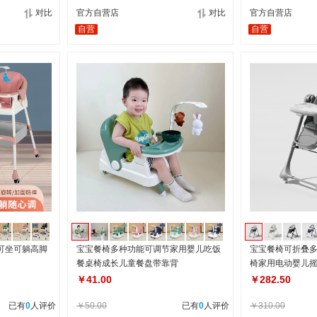
对比
官方自营店
对比
官方自营店
自营
自营
可坐可躺高脚
宝宝餐椅多种功能可调节家用婴儿吃饭
宝宝餐椅可折叠
餐桌椅成长儿童餐盘带靠背
椅家用电动婴儿
￥41.00
￥282.50
已有
0
人评价
￥50.00
已有
0
人评价
￥310.00