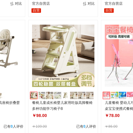
对比
官方自营店
对比
官方自营店
自营
自营
高座椅折叠婴
餐椅儿童成长椅婴儿家用吃饭高脚餐椅
儿童餐椅 婴幼儿
多种功能学习椅子B
桌宝宝便携式餐
￥98.00
￥78.00
已有
0
人评价
￥109.00
已有
0
人评价
￥86.00