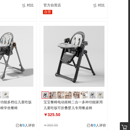
对比
官方自营店
对比
自营
多功能多档位儿童吃饭
宝宝餐椅电动摇椅二合一多种功能家用
摇椅学坐餐椅
儿童吃饭可折叠婴儿专用餐桌椅
￥325.50
已有
0
人评价
￥360.00
已有
0
人评价