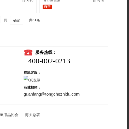
对比
官方自营店
对比
自营
页
共51条
确定
服务热线：
400-002-0213
在线客服：
商城邮箱：
guanfang@tongchezhidu.com
童用品协会
海关总署