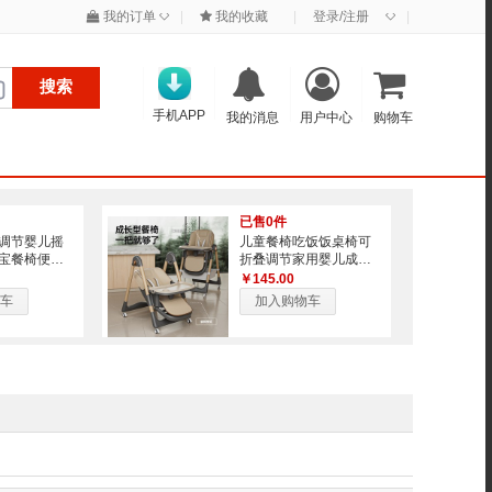
◇
◇
我的订单
|
我的收藏
|
登录/注册
|
搜索
手机APP
我的消息
用户中心
购物车
已售0件
调节婴儿摇
儿童餐椅吃饭饭桌椅可
宝餐椅便携
折叠调节家用婴儿成长
桌成长椅
学坐椅宝宝餐椅
￥145.00
车
加入购物车