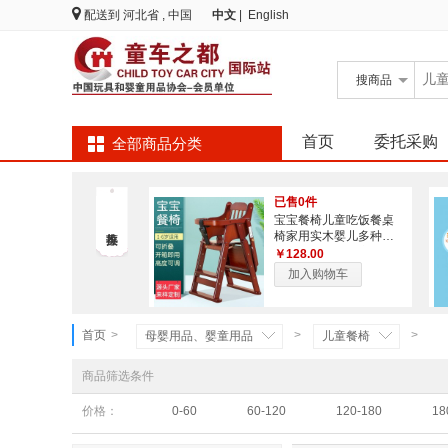
配送到
河北省 , 中国
中文
|
English
搜
商品
首页
委托采购
全部商品分类
已售0件
宝宝餐椅儿童吃饭餐桌
椅家用实木婴儿多种功
能可升降可折叠座椅子
￥128.00
加入购物车
首页
>
>
>
母婴用品、婴童用品
儿童餐椅
商品筛选条件
价格：
0-60
60-120
120-180
18