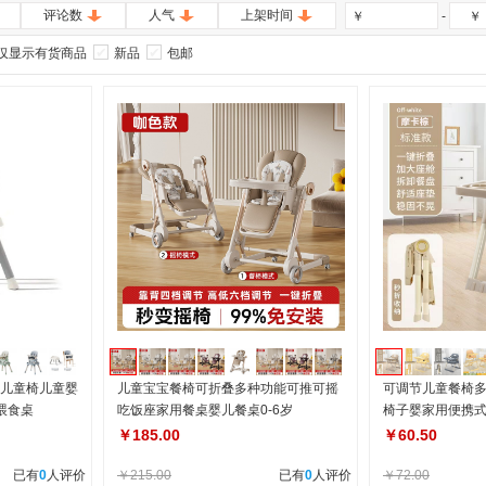
评论数
人气
上架时间
-
￥
￥
仅显示有货商品
新品
包邮
节儿童椅儿童婴
儿童宝宝餐椅可折叠多种功能可推可摇
可调节儿童餐椅
喂食桌
吃饭座家用餐桌婴儿餐桌0-6岁
椅子婴家用便携
￥185.00
￥60.50
已有
0
人评价
￥215.00
已有
0
人评价
￥72.00