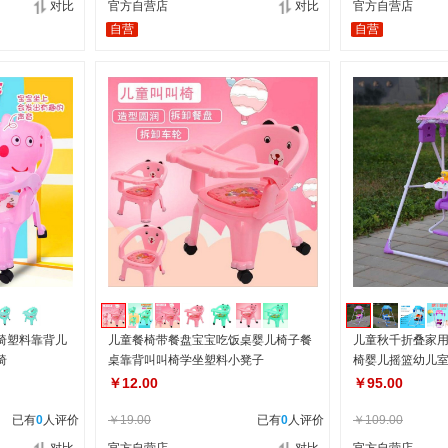
对比
官方自营店
对比
官方自营店
自营
自营
椅塑料靠背儿
儿童餐椅带餐盘宝宝吃饭桌婴儿椅子餐
儿童秋千折叠家
椅
桌靠背叫叫椅学坐塑料小凳子
椅婴儿摇篮幼儿
￥12.00
￥95.00
已有
0
人评价
￥19.00
已有
0
人评价
￥109.00