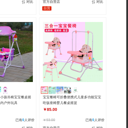
对比
官方自营店
对比
自营
用小孩吊椅宝宝餐桌摇
宝宝餐椅可折叠便携式儿童多功能宝宝
室内户外玩具
吃饭座椅婴儿餐桌摇篮
￥85.00
已有
0
人评价
￥93.00
已有
0
人评价