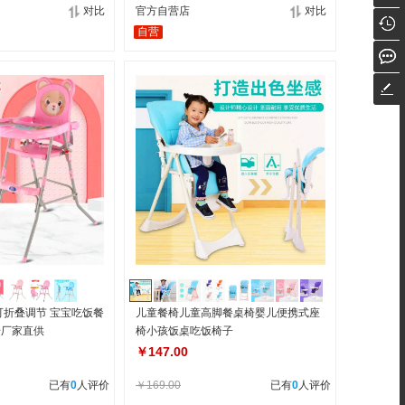
对比
官方自营店
对比
自营
可折叠调节 宝宝吃饭餐
儿童餐椅儿童高脚餐桌椅婴儿便携式座
椅厂家直供
椅小孩饭桌吃饭椅子
￥147.00
已有
0
人评价
￥169.00
已有
0
人评价