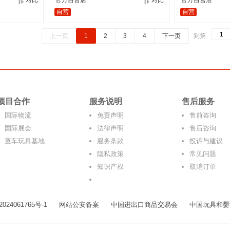
对比
官方自营店
对比
官方自营店
自营
自营
上一页
1
2
3
4
下一页
到第
项目合作
服务说明
售后服务
国际物流
免责声明
售前咨询
国际展会
法律声明
售后咨询
童车玩具基地
服务条款
投诉与建议
隐私政策
常见问题
知识产权
取消订单
024061765号-1
网站公安备案
中国进出口商品交易会
中国玩具和婴