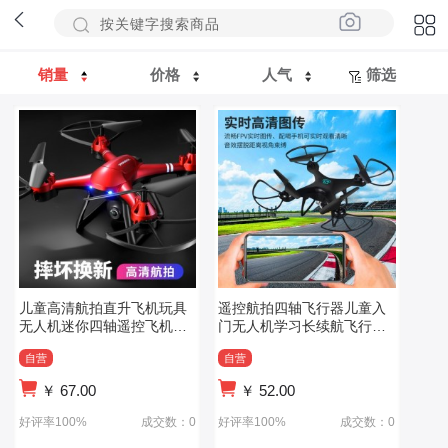
销量
价格
人气
筛选
儿童高清航拍直升飞机玩具
遥控航拍四轴飞行器儿童入
无人机迷你四轴遥控飞机礼
门无人机学习长续航飞行器
品
遥控飞机
自营
自营
￥
67.00
￥
52.00
好评率100%
成交数：0
好评率100%
成交数：0