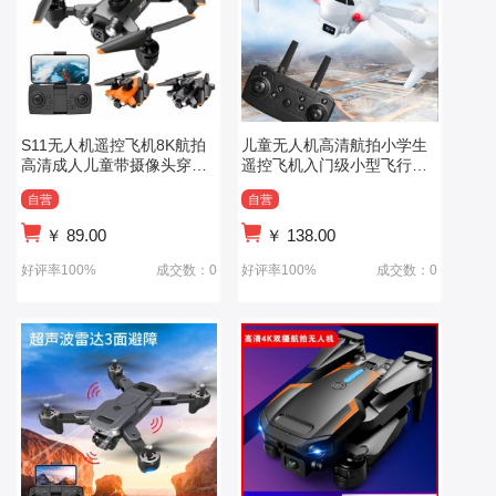
S11无人机遥控飞机8K航拍
儿童无人机高清航拍小学生
高清成人儿童带摄像头穿越
遥控飞机入门级小型飞行器
机玩具男
科技玩具
自营
自营
￥
89.00
￥
138.00
好评率100%
成交数：0
好评率100%
成交数：0