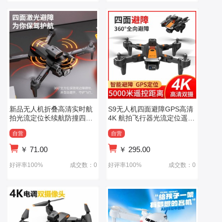
新品无人机折叠高清实时航
S9无人机四面避障GPS高清
拍光流定位长续航防撞四面
4K 航拍飞行器光流定位遥控
避障儿童玩具
飞机自动返航
自营
自营
￥
71.00
￥
295.00
好评率100%
成交数：0
好评率100%
成交数：0