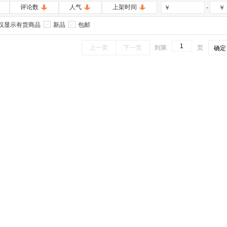
评论数
人气
上架时间
-
￥
￥
仅显示有货商品
新品
包邮
上一页
下一页
到第
页
确定