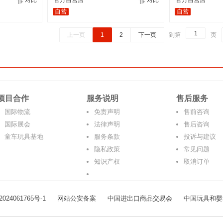
对比
官方自营店
对比
官方自营店
自营
自营
上一页
1
2
下一页
到第
页
项目合作
服务说明
售后服务
国际物流
免责声明
售前咨询
国际展会
法律声明
售后咨询
童车玩具基地
服务条款
投诉与建议
隐私政策
常见问题
知识产权
取消订单
024061765号-1
网站公安备案
中国进出口商品交易会
中国玩具和婴