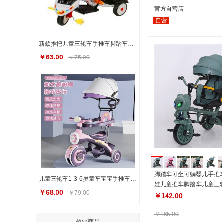
官方自营店
自营
新款推把儿童三轮车手推车脚踏车自行车 童车厂
￥63.00
￥75.00
脚踏车可坐可躺婴儿手推
儿童三轮车1-3-6岁童车宝宝手推车小孩玩具自行车童车可坐脚踏车
娃儿童推车脚踏车儿童三
￥68.00
￥79.00
￥142.00
￥165.00
热销商品