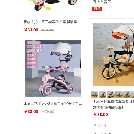
官方自营店
自营
新款推把儿童三轮车手推车脚踏车自行车 童车厂
￥63.00
￥75.00
儿童三轮车脚踏车新款遮
儿童三轮车1-3-6岁童车宝宝手推车小孩玩具自行车童车可坐脚踏车
制方向防侧翻童车厂
￥68.00
￥79.00
￥88.00
￥97.00