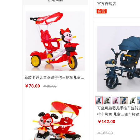
官方自营店
自营
新款卡通儿童伞篷推把三轮车儿童三轮车带蓬1-3-6岁卡通三轮车
￥78.00
￥89.00
可坐可躺婴儿手推车旋转
推车脚踏 儿童三轮车脚踏
￥142.00
￥165.00