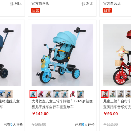
对比
官方自营店
对比
官方自营店
自营
自营
座椅遛娃儿童
大号软座儿童三轮车脚踏车1-3-5岁轻便
儿童三轮车自行
车
婴儿手推车自行车宝宝单车
宝脚踏车音乐灯
￥142.00
￥93.00
已有
0
人评价
￥165.00
已有
0
人评价
￥112.00