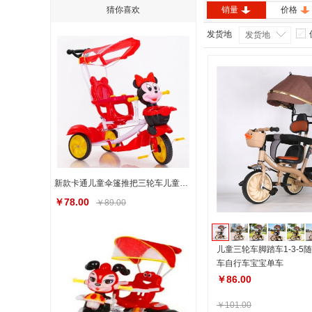
猜你喜欢
销量
价格
发货地
发货地
新款卡通儿童伞篷推把三轮车儿童三轮车带蓬1-3-6岁卡通三轮车
￥78.00
￥89.00
儿童三轮车脚踏车1-3-5
车自行车宝宝单车
￥86.00
￥101.00