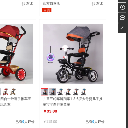
对比
官方自营店
对比
自营
车四合一带蓬手推车宝
儿童三轮车脚踏车1-3-6岁大号婴儿手推
光玩具车
车宝宝自行车童车
￥93.00
已有
0
人评价
￥115.00
已有
0
人评价