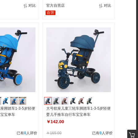
对比
官方自营店
对比
自营
脚踏车1-3-5岁轻便
大号软座儿童三轮车脚踏车1-3-5岁轻便
车宝宝单车
婴儿手推车自行车宝宝单车
￥142.00
已有
0
人评价
￥165.00
已有
0
人评价