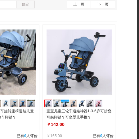
确定
上一页
下一页
推车旋转座椅遛娃儿童
宝宝儿童三轮车遛娃神器1-3-6岁可折叠
轮车脚踏车
可躺脚踏车可坐婴儿手推车
￥142.00
已有
0
人评价
￥165.00
已有
0
人评价