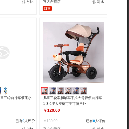
对比
官方自营店
对比
自营
儿童三轮自行车带蓬小
儿童三轮车脚踏车手推大号轻便自行车
1-3-6岁大座椅可坐可骑户外
￥120.00
已有
0
人评价
￥139.00
已有
0
人评价