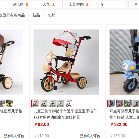
评论数
人气
上架时间
-
￥
￥
仅显示有货商品
新品
包邮
随轻便婴儿手推
儿童三轮车脚踏车带遮阳棚宝宝手推车
可坐可躺婴儿手
1-3岁多种功能童车遛娃神器
推车脚踏 儿童三
￥93.00
￥132.00
已有
0
人评价
￥112.00
已有
0
人评价
￥155.00