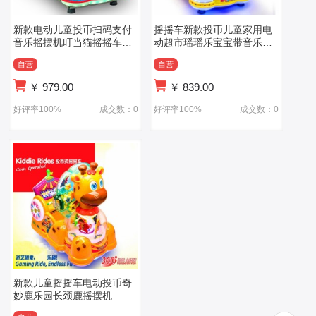
新款电动儿童投币扫码支付
摇摇车新款投币儿童家用电
音乐摇摆机叮当猫摇摇车机
动超市瑶瑶乐宝宝带音乐商
器猫
用摇摆车
自营
自营
￥
979.00
￥
839.00
好评率100%
成交数：0
好评率100%
成交数：0
新款儿童摇摇车电动投币奇
妙鹿乐园长颈鹿摇摆机