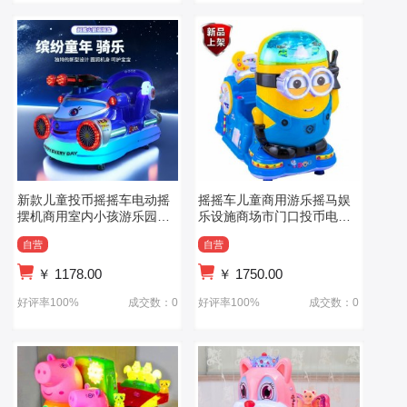
新款儿童投币摇摇车电动摇
摇摇车儿童商用游乐摇马娱
摆机商用室内小孩游乐园电
乐设施商场市门口投币电动
玩城设备
瑶瑶马可坐
自营
自营
￥
1178.00
￥
1750.00
好评率100%
成交数：0
好评率100%
成交数：0