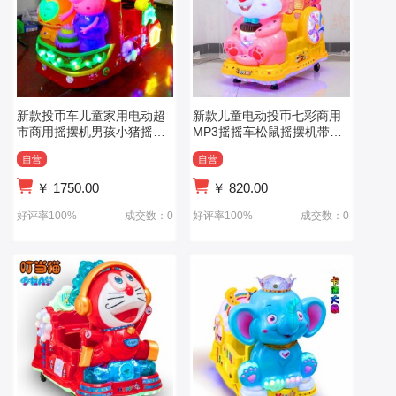
新款投币车儿童家用电动超
新款儿童电动投币七彩商用
市商用摇摆机男孩小猪摇摇
MP3摇摇车松鼠摇摆机带音
马摇摇车
乐摇摇车
自营
自营
￥
1750.00
￥
820.00
好评率100%
成交数：0
好评率100%
成交数：0