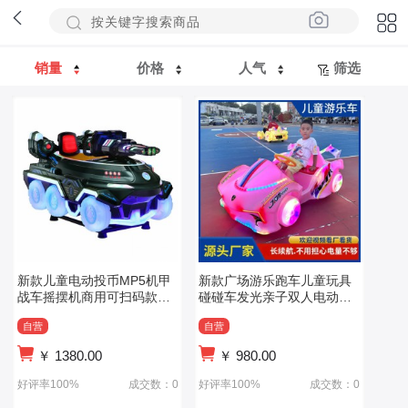
销量
价格
人气
筛选
新款儿童电动投币MP5机甲
新款广场游乐跑车儿童玩具
战车摇摆机商用可扫码款摇
碰碰车发光亲子双人电动公
摇车电玩
园扫码遥控车
自营
自营
￥
1380.00
￥
980.00
好评率100%
成交数：0
好评率100%
成交数：0