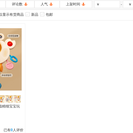
评论数
人气
上架时间
-
￥
￥
仅显示有货商品
新品
包邮
指精细宝宝玩
已有
0
人评价