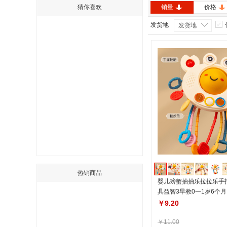
猜你喜欢
销量
价格
发货地
发货地
热销商品
婴儿螃蟹抽抽乐拉拉乐手
具益智3早教0一1岁6个月
￥9.20
￥11.00