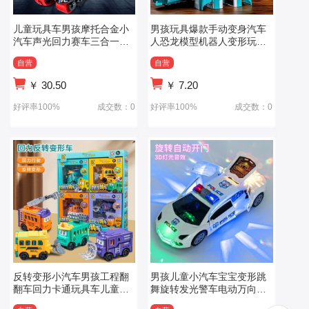
儿童玩具车男孩摩托合金小
男孩玩具爆款手动变身汽车
汽车声光回力赛车三合一弹
人恐龙模型机器人变形玩具
射战车
反转车
自营
自营
￥
30.50
￥
7.20
好评率100%
成交数：0
好评率100%
成交数：0
反转变形小汽车男孩工程翻
男孩儿童小汽车宝宝变形跳
翻车回力卡通玩具车儿童小
舞旋转发光警车电动万向车
玩具
玩具夜市