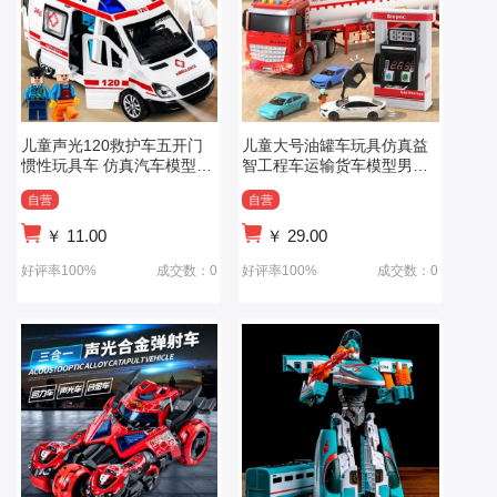
儿童声光120救护车五开门
儿童大号油罐车玩具仿真益
惯性玩具车 仿真汽车模型男
智工程车运输货车模型男孩
孩警车
小汽车3-6岁4
自营
自营
￥
11.00
￥
29.00
好评率100%
成交数：0
好评率100%
成交数：0