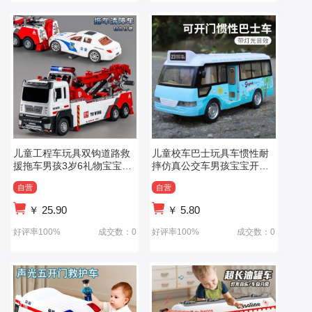
儿童工程车玩具双钩道路救
儿童校车巴士玩具车惯性耐
援拖车男孩3岁6礼物宝宝汽
摔仿真公交车男孩宝宝开门
车仿真车模型
公共汽车模型
自营
自营
￥
25.90
￥
5.80
好评率100%
成交数：0
好评率100%
成交数：0