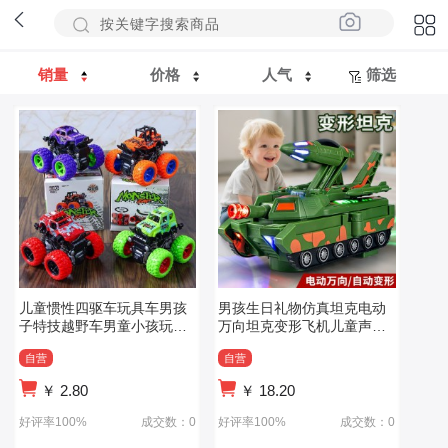
销量
价格
人气
筛选
儿童惯性四驱车玩具车男孩
男孩生日礼物仿真坦克电动
子特技越野车男童小孩玩具
万向坦克变形飞机儿童声光
摆摊地摊
坦克战车模型
自营
自营
￥
2.80
￥
18.20
好评率100%
成交数：0
好评率100%
成交数：0