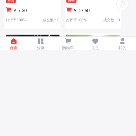
自营
自营
￥
7.30
￥
17.50
好评率100%
成交数：0
好评率100%
成交数：0
首页
分类
购物车
关注
我的
惯性越野车男孩玩具旋转特
儿童仿真合金喷雾车1：32
技车儿童小孩玩具夜市礼品
大号城市防疫消杀雾炮车合
金车模型仿真
自营
自营
￥
4.20
￥
29.50
好评率100%
成交数：0
好评率100%
成交数：0