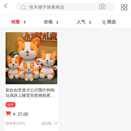
销量
价格
人气
筛选
新款创意柴犬公仔围巾狗狗
玩偶床上睡觉安抚抱枕夜市
套圈公仔
自营
￥
27.00
好评率100%
成交数：0